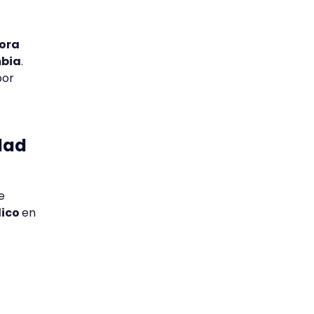
dora
mbia
.
por
idad
e
dico
en