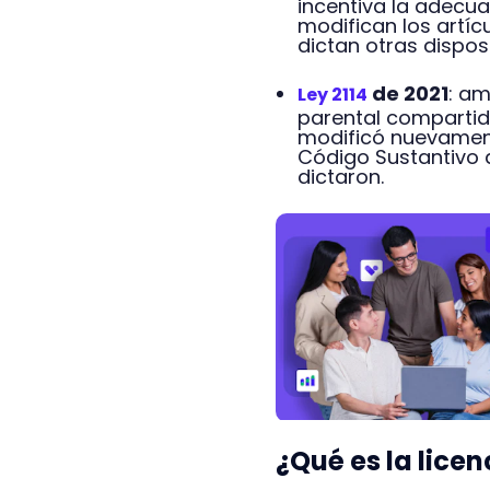
incentiva la adecua
modifican los artíc
dictan otras dispos
de 2021
: am
Ley 2114
parental compartida,
modificó nuevamente
Código Sustantivo 
dictaron.
¿Qué es la lice