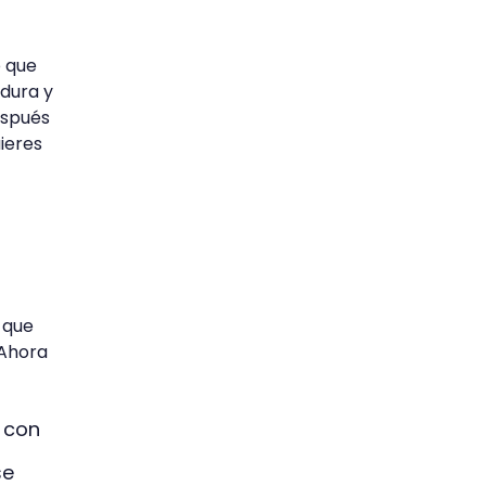
o que
 dura y
espués
ieres
 que
 Ahora
s con
se