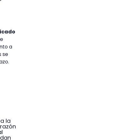
ficado
se
ento a
s se
azo.
a la
 razón
l
edan