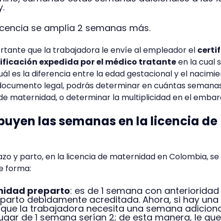
y.
 licencia se amplía 2 semanas más.
tante que la trabajadora le envíe al empleador el
certi
tificación expedida por el médico tratante
en la cual 
ál es la diferencia entre la edad gestacional y el nacimi
 documento legal, podrás determinar en cuántas semana
 de maternidad, o determinar la multiplicidad en el embar
buyen las semanas en la licencia de
o y parto, en la licencia de maternidad en Colombia, se
te forma:
nidad preparto
: es de 1 semana con anterioridad 
 parto debidamente acreditada. Ahora, si hay una
que la trabajadora necesita una semana adiciona
 lugar de 1 semana serían 2; de esta manera, le qu