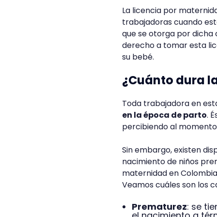
La licencia por maternid
trabajadoras cuando est
que se otorga por dicha
derecho a tomar esta lic
su bebé.
¿Cuánto dura l
Toda trabajadora en es
en la época de parto
. 
percibiendo al momento de
Sin embargo, existen dis
nacimiento de niños prem
maternidad en Colombia 
Veamos cuáles son los c
Prematurez
: se ti
el nacimiento a té