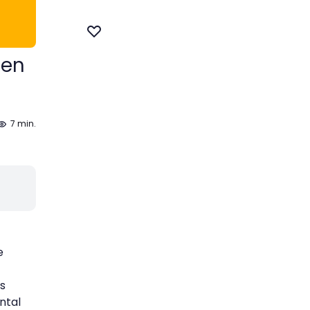
 en
7 min.
e
s
ntal