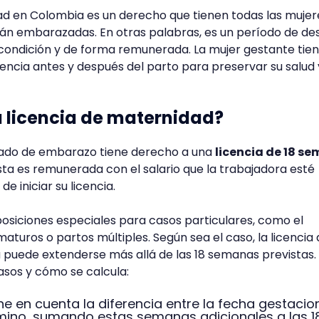
ad en Colombia es un derecho que tienen todas las mujer
án embarazadas. En otras palabras, es un período de d
 condición y de forma remunerada. La mujer gestante tie
encia antes y después del parto para preservar su salud 
a licencia de maternidad?
tado de embarazo tiene derecho a una
licencia de 18 s
Ésta es remunerada con el salario que la trabajadora esté
 iniciar su licencia.
posiciones especiales para casos particulares, como el
aturos o partos múltiples. Según sea el caso, la licencia
puede extenderse más allá de las 18 semanas previstas.
asos y cómo se calcula:
ene en cuenta la diferencia entre la fecha gestacio
rmino, sumando estas semanas adicionales a las 1