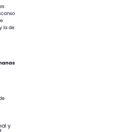
es
escanso
ne
y la de
emanas
 de
nal y
8