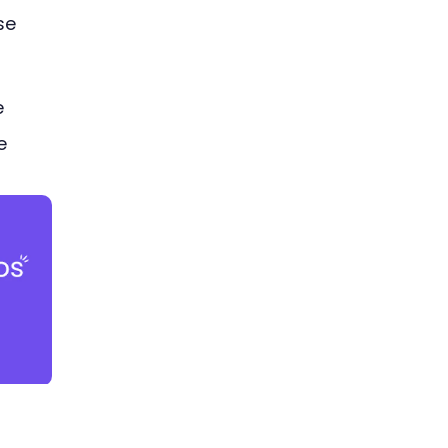
se
e
l
e