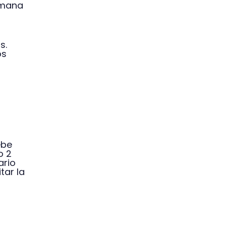
emana
s.
os
ebe
o 2
ario
tar la