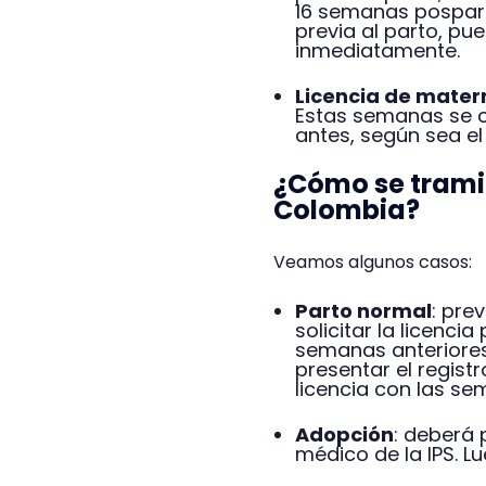
16 semanas pospart
previa al parto, pu
inmediatamente.
Licencia de mater
Estas semanas se 
antes, según sea el
¿Cómo se tramit
Colombia?
Veamos algunos casos:
Parto normal
: pre
solicitar la licenci
semanas anteriores
presentar el registr
licencia con las se
Adopción
: deberá 
médico de la IPS. L