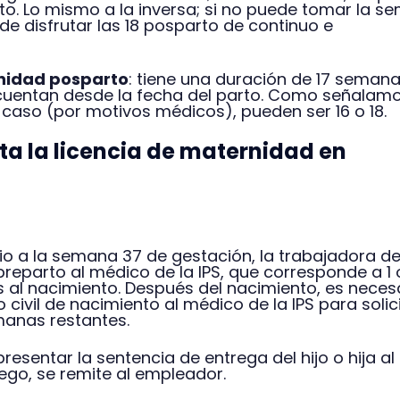
o. Lo mismo a la inversa; si no puede tomar la s
ede disfrutar las 18 posparto de continuo e
nidad posparto
: tiene una duración de 17 semana
cuentan desde la fecha del parto. Como señalam
 caso (por motivos médicos), pueden ser 16 o 18.
a la licencia de maternidad en
vio a la semana 37 de gestación, la trabajadora d
a preparto al médico de la IPS, que corresponde a 1 
 al nacimiento. Después del nacimiento, es neces
o civil de nacimiento al médico de la IPS para solici
manas restantes.
presentar la sentencia de entrega del hijo o hija al
uego, se remite al empleador.