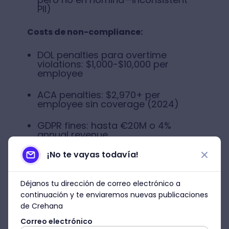
PII)
Costs de non-compliance:
DOL penalties para overtime
violations: $1,000-$10,000 per
employee
ACA penalties: $2,970+ per
employee sin coverage (2024)
GDPR fines: hasta €20M o 4%
annual revenue
¡No te vayas todavía!
Métodos técnicos de
integración: De simple a
sophisticated
Déjanos tu dirección de correo electrónico a
continuación y te enviaremos nuevas publicaciones
Nivel 1: Integraciones nativas
de Crehana
(pre-built connectors)
Correo electrónico