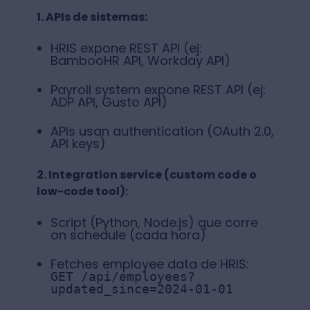
1. APIs de sistemas:
HRIS expone REST API (ej:
BambooHR API, Workday API)
Payroll system expone REST API (ej:
ADP API, Gusto API)
APIs usan authentication (OAuth 2.0,
API keys)
2. Integration service (custom code o
low-code tool):
Script (Python, Node.js) que corre
on schedule (cada hora)
Fetches employee data de HRIS:
GET /api/employees?
updated_since=2024-01-01