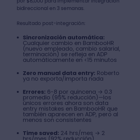
por $8,000 para implementar integración
bidireccional en 3 semanas.
Resultado post-integración:
Sincronización automática:
Cualquier cambio en BambooHR
(nuevo empleado, cambio salarial,
terminación) se refleja en ADP
automáticamente en <15 minutos
Zero manual data entry:
Roberto
ya no exporta/importa nada
Errores:
6-8 por quincena → 0.3
promedio (95% reducción)—los
únicos errores ahora son data
entry mistakes en BambooHR que
también aparecen en ADP, pero al
menos son consistentes
Time saved:
24 hrs/mes → 2
hrs/mes (92% reducción)