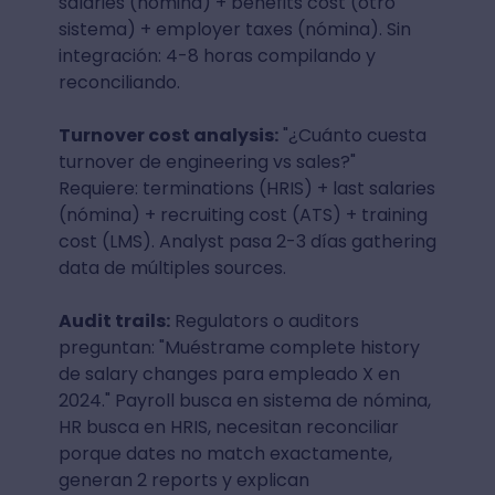
salaries (nómina) + benefits cost (otro
sistema) + employer taxes (nómina). Sin
integración: 4-8 horas compilando y
reconciliando.
Turnover cost analysis:
"¿Cuánto cuesta
turnover de engineering vs sales?"
Requiere: terminations (HRIS) + last salaries
(nómina) + recruiting cost (ATS) + training
cost (LMS). Analyst pasa 2-3 días gathering
data de múltiples sources.
Audit trails:
Regulators o auditors
preguntan: "Muéstrame complete history
de salary changes para empleado X en
2024." Payroll busca en sistema de nómina,
HR busca en HRIS, necesitan reconciliar
porque dates no match exactamente,
generan 2 reports y explican