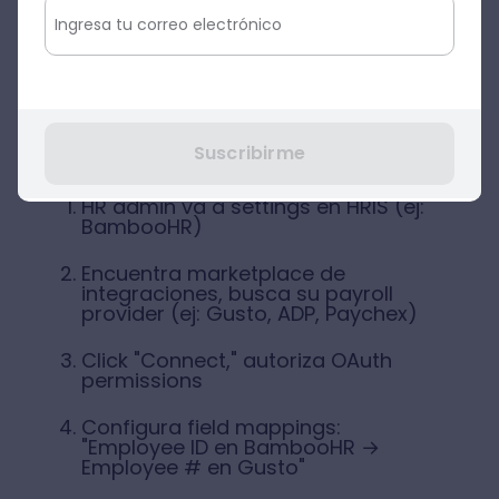
Qué es:
Vendors modernos de HRIS y
nómina ofrecen integraciones pre-
construidas que customer puede activar
con configuración mínima.
Suscribirme
Cómo funciona:
HR admin va a settings en HRIS (ej:
BambooHR)
Encuentra marketplace de
integraciones, busca su payroll
provider (ej: Gusto, ADP, Paychex)
Click "Connect," autoriza OAuth
permissions
Configura field mappings:
"Employee ID en BambooHR →
Employee # en Gusto"