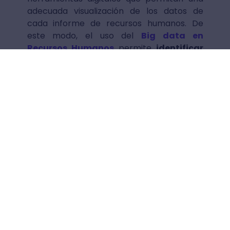
adecuada visualización de los datos de
cada informe de recursos humanos. De
este modo, el uso del
Big data en
Recursos Humanos
permite
identificar
la situación contextual del capital
humano
en relación con las variables
analizadas y de forma simplificada. Así, se
podrá discutir con los profesionales que
integran el equipo directivo de la
organización cuáles son las mejores
decisiones para
fijar objetivos en
recursos humanos
y lograr un mejor
rendimiento a corto, mediano y largo plazo.
Por ejemplo, a partir de la información
obtenida mediante un informe de gestión
de recursos, pueden establecerse los
momentos del año en los que la mayor