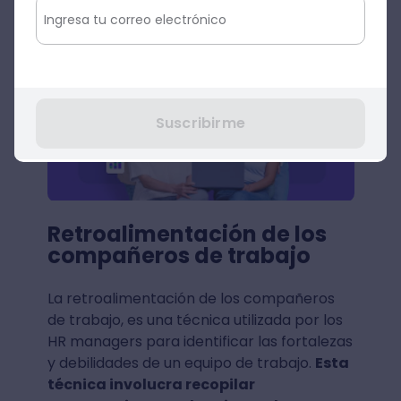
Agenda una Demo
Suscribirme
Retroalimentación de los
compañeros de trabajo
La retroalimentación de los compañeros
de trabajo, es una técnica utilizada por los
HR managers para identificar las fortalezas
y debilidades de un equipo de trabajo.
Esta
técnica involucra recopilar