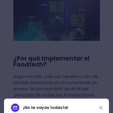
¿Por qué implementar el
Foodtech?
Según escribió José Luis Cabañero, CEO de
Eatable Adventures, en un comunicado de
“el consumidor es el driver
prensa
principal de todas las innovaciones
tanto por las tendencias de consumo
como por la demanda de alimentos”
¡No te vayas todavía!
.