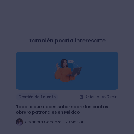
También podría interesarte
Gestión de Talento
Articulo
7 min.
Gesti
Todo lo que debes saber sobre las cuotas
Lean 
obrero patronales en México
trans
Alexandra Carranza - 20 Mar 24
Al