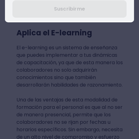
capacitación en Word
, con la cual sabrás
Suscribirme
cuáles son las habilidades que necesitan
desarrollar los miembros de tu empresa.
Aplica el E-learning
El e-learning es un sistema de enseñanza
que puedes implementar a tus dinámicas
de capacitación, ya que de esta manera los
colaboradores no solo adquirirán
conocimientos sino que también
desarrollarán habilidades de razonamiento.
Una de las ventajas de esta modalidad de
formación para el personal es que al no ser
de manera presencial, permite que los
colaboradores no se rijan por fechas u
horarios específicos. Sin embargo, necesita
de un alto nivel de compromiso y esfuerzo