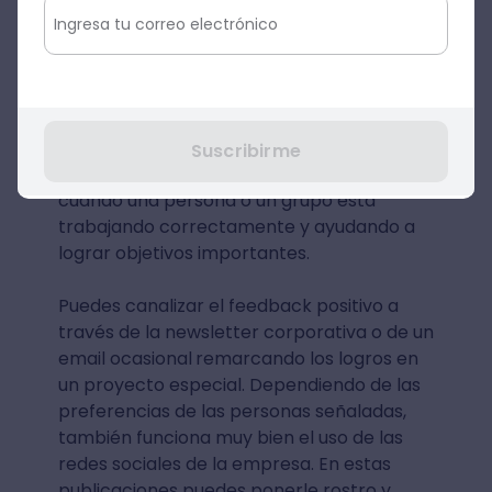
reconocimiento (si es
apropiado)
Otra fórmula para el feedback positivo es
hacer público el reconocimiento. En varias
ocasiones, es importante que los
Suscribirme
compañeros y los demás equipos sepan
cuándo una persona o un grupo está
trabajando correctamente y ayudando a
lograr objetivos importantes.
Puedes canalizar el feedback positivo a
través de la newsletter corporativa o de un
email ocasional
remarcando los logros en
un proyecto especial. Dependiendo de las
preferencias de las personas señaladas,
también funciona muy bien el uso de las
redes sociales de la empresa. En estas
publicaciones puedes ponerle rostro y