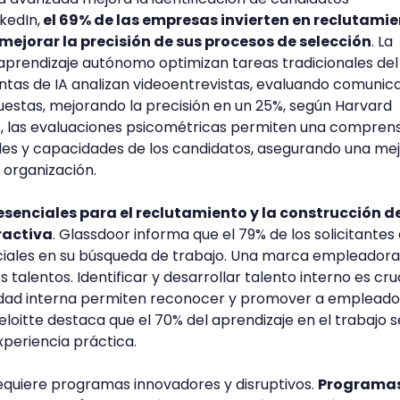
kedIn,
el 69% de las empresas invierten en reclutami
ejorar la precisión de sus procesos de selección
. La
 el aprendizaje autónomo optimizan tareas tradicionales del
tas de IA analizan videoentrevistas, evaluando comunica
uestas, mejorando la precisión en un 25%, según Harvard
, las evaluaciones psicométricas permiten una compren
des y capacidades de los candidatos, asegurando una me
a organización.
 esenciales para el reclutamiento y la construcción d
ractiva
. Glassdoor informa que el 79% de los solicitantes
ociales en su búsqueda de trabajo. Una marca empleadora
 talentos. Identificar y desarrollar talento interno es cruc
idad interna permiten reconocer y promover a empleado
eloitte destaca que el 70% del aprendizaje en el trabajo s
xperiencia práctica.
 requiere programas innovadores y disruptivos.
Programa