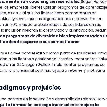
as, mentoría y coaching son esenciales
. Según Harvar
de las empresas líderes utilizan programas de aprendizaj
gica, es crucial que los líderes sean competentes en
McKinsey revela que las organizaciones que invierten en
nen un 20% más de probabilidades de ser líderes en sus
y la inclusión mejoran la creatividad y la innovación. Según
con programas de diversidad bien implementados ti
lidades de superar a sus competidores
.
tal es clave para el éxito a largo plazo de los líderes. Pr
dan a los líderes a gestionar el estrés y mantenerse salu
dad en un 38% según Gallup. Implementar programas de
rrollo profesional continuo ayuda a retener y motivar a
digmas y prejuicios
una barrera en la selección y desarrollo de talento. Harv
que
la formación en sesgo inconsciente mejora la