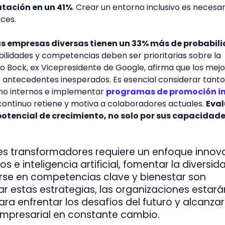
atación en un 41%
. Crear un entorno inclusivo es necesar
oces.
as empresas diversas tienen un 33% más de probabil
abilidades y competencias deben ser prioritarias sobre la
zlo Bock, ex Vicepresidente de Google, afirma que los mej
antecedentes inesperados. Es esencial considerar tanto
mo internos e implementar
programas de promoción i
 continuo retiene y motiva a colaboradores actuales.
Eval
potencial de crecimiento, no solo por sus capacidad
eres transformadores requiere un enfoque innov
s e inteligencia artificial, fomentar la diversid
rarse en competencias clave y bienestar son
ar estas estrategias, las organizaciones estará
a enfrentar los desafíos del futuro y alcanzar
mpresarial en constante cambio.