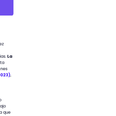
ez
ias.
La
sta
ones
2023)
,
o
ajo
ya que