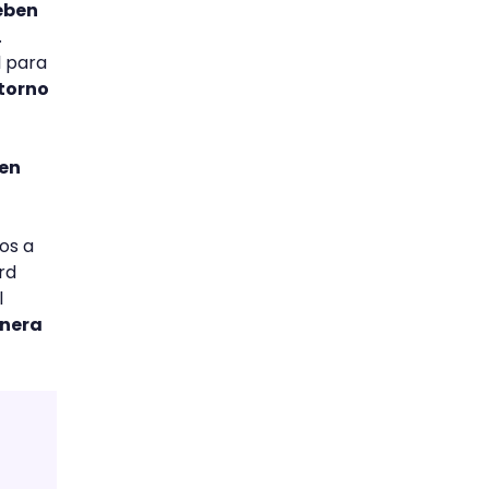
deben
.
l para
torno
ben
os a
rd
l
anera