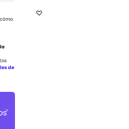
y cómo
la
tos
les de