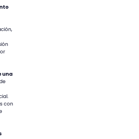
ento
ción,
sión
jor
e una
 de
ial.
s con
e
s