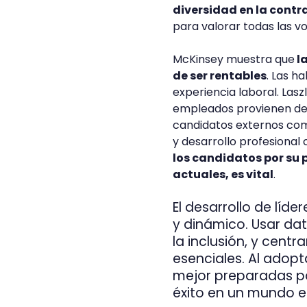
diversidad en la contr
para valorar todas las v
McKinsey muestra que
l
de ser rentables
. Las h
experiencia laboral. Las
empleados provienen de 
candidatos externos co
y desarrollo profesional
los candidatos por su 
actuales, es vital
.
El desarrollo de líd
y dinámico. Usar dato
la inclusión, y cent
esenciales. Al adopt
mejor preparadas par
éxito en un mundo e