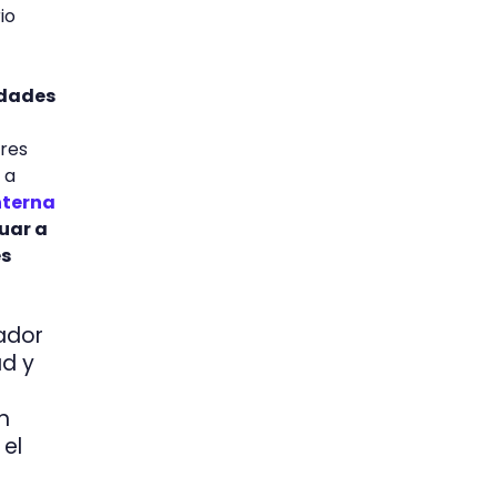
io
idades
ores
 a
nterna
uar a
es
ador
ad y
n
 el