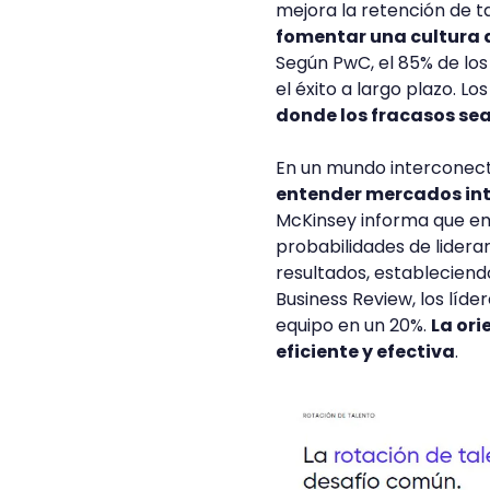
mejora la retención de t
fomentar una cultura 
Según PwC, el 85% de los
el éxito a largo plazo. L
donde los fracasos se
En un mundo interconect
entender mercados int
McKinsey informa que em
probabilidades de lidera
resultados, establecien
Business Review, los líd
equipo en un 20%.
La or
eficiente y efectiva
.