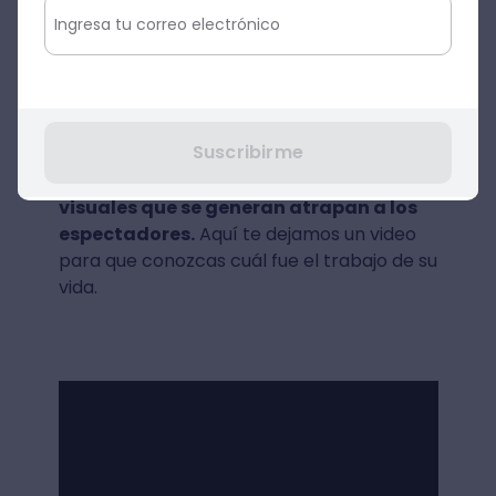
una famosa bailarina estadounidense?
Aunque Fuller no está directamente
relacionada con el video mapping, su show
artístico es una evidencia de lo que
Suscribirme
podemos lograr al “controlar las
proyecciones de luz”, pues l
os efectos
visuales que se generan atrapan a los
espectadores.
Aquí te dejamos un video
para que conozcas cuál fue el trabajo de su
vida.