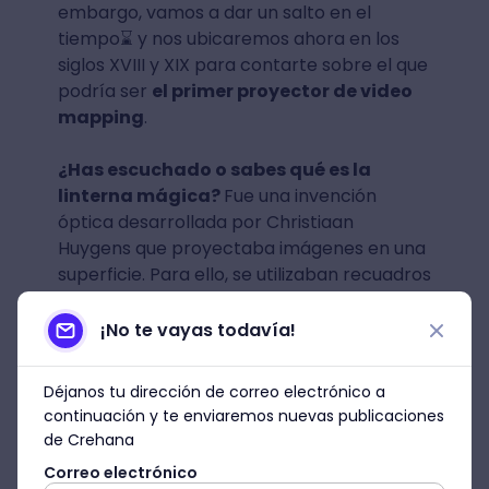
embargo, vamos a dar un salto en el
tiempo⌛ y nos ubicaremos ahora en los
siglos XVIII y XIX para contarte sobre el que
podría ser
el primer proyector de video
mapping
.
¿Has escuchado o sabes qué es la
linterna mágica?
Fue una invención
óptica desarrollada por Christiaan
Huygens que proyectaba imágenes en una
superficie. Para ello, se utilizaban recuadros
de cristal pintados que se ponían dentro de
un compartimiento muy similar a la
¡No te vayas todavía!
cámara oscura.
Déjanos tu dirección de correo electrónico a
Antes de continuar con nuestro recorrido
continuación y te enviaremos nuevas publicaciones
sobre la historia del video mapping, ¿qué te
de Crehana
parece si nos escapamos y vamos a París
Correo electrónico
en el siglo XIX para conocer a
Loïe Fuller