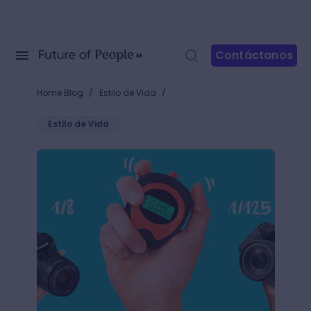
Contáctanos
/
/
Home Blog
Estilo de Vida
Estilo de Vida
¿Qué es la velocidad de obturación? La guía que ta