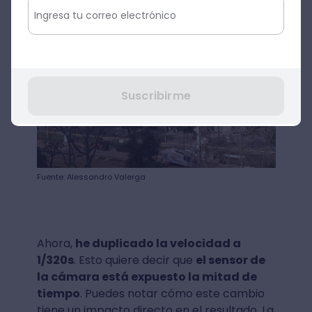
Suscribirme
Fuente: Alessandro Valerga
Ahora,
he duplicado la velocidad a
1/320s
. Esto quiere decir que
el sensor de
la cámara está expuesto la mitad de
tiempo
. Puedes notar cómo este cambio
tiene un impacto directo en el resultado. La