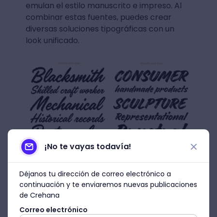
emulan el estilo manuscrito e impreso. Al
combinar estas fuentes, puedes crear
diversas soluciones tipográficas con un
look unificado.
¡No te vayas todavía!
Descargar Handelson Font
Déjanos tu dirección de correo electrónico a
Harabara Font
continuación y te enviaremos nuevas publicaciones
de Crehana
Es una fuente sans-serif básica diseñada
Correo electrónico