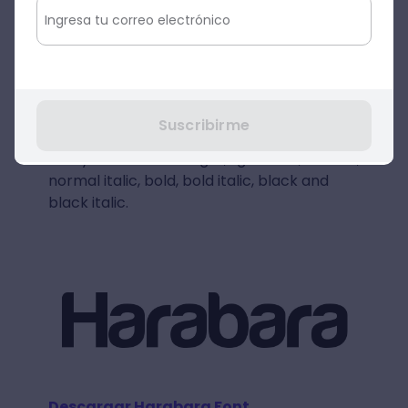
por André Harabara en 2009. Contiene 169
caracteres definidos y 169 glifos únicos. Es
una fuente para logos
gratuita
para uso
personal, por su limpieza y su grosor
adecuado. Sin embargo, en 2013 se
desarrolló una nueva versión llamada
Suscribirme
Harabara Mais
. La familia de esta última
incluye su versiones light, light italic, normal,
normal italic, bold, bold italic, black and
black italic.
Descargar Harabara Font