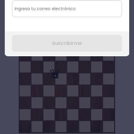
Ahora sí, entremos en materia. Ahora que
has ubicado correctamente las fichas en el
tablero de juego, es momento de conocer
los movimientos de la reina en el ajedrez
Suscribirme