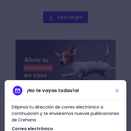
Descargar
¡No te vayas todavía!
Déjanos tu dirección de correo electrónico a
¿Cómo se mueve la reina
continuación y te enviaremos nuevas publicaciones
en el ajedrez?
de Crehana
Correo electrónico