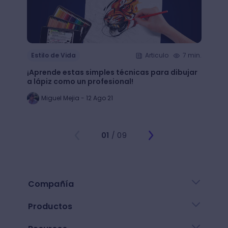
Estilo de Vida
Articulo
7 min.
Estil
¡Aprende estas simples técnicas para dibujar
¿Qué 
a lápiz como un profesional!
crear
Miguel Mejia - 12 Ago 21
Jo
01
/ 09
Compañía
Productos