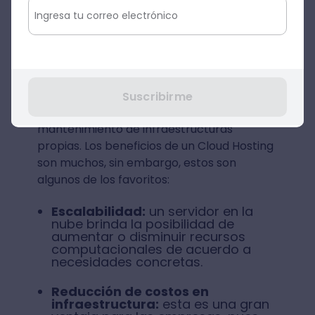
Optar por el Cloud Hosting
Una solución de hosting en la nube es la
mejor opción para empresas que quieren
Suscribirme
ahorrar tiempo y dinero en el
mantenimiento de infraestructuras
propias. Los beneficios de un Cloud Hosting
son muchos, sin embargo, estos son
algunos de los favoritos:
Escalabilidad:
un servidor en la
nube brinda la posibilidad de
aumentar o disminuir recursos
computacionales de acuerdo a
necesidades concretas.
Reducción de costos en
infraestructura:
esta es una gran