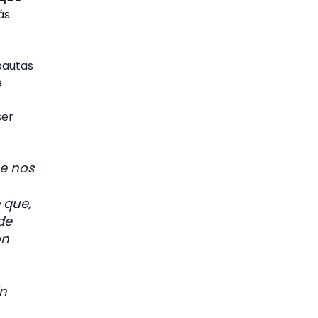
ás
pautas
e
ser
e nos
 que,
de
on
in