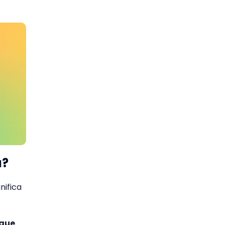
a?
nifica
 que