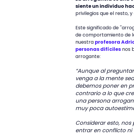
siente un individuo ha
privilegios que el resto, 
Este significado de ''ar
de comportamiento de l
nuestra
profesora Adri
personas difíciles
nos b
arrogante:
“Aunque al preguntar
venga a la mente sea
debemos poner en pr
contrario a lo que cr
una persona arrogante
muy poca autoestim
Considerar esto, nos p
entrar en conflicto ni