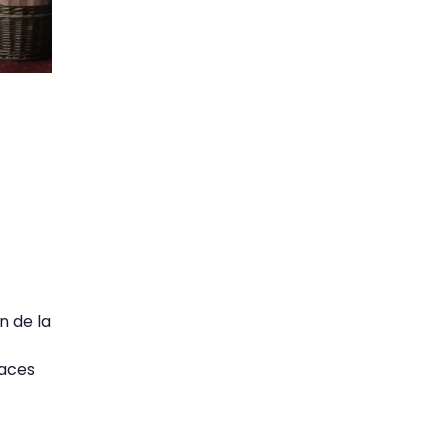
n de la
paces