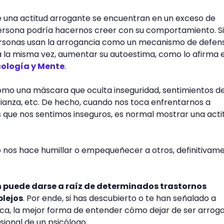
e una actitud arrogante se encuentran en un exceso de
rsona podría hacernos creer con su comportamiento. S
personas usan la arrogancia como un mecanismo de defen
a la misma vez, aumentar su autoestima, como lo afirma e
cología y Mente
.
omo una máscara que oculta inseguridad, sentimientos d
nfianza, etc. De hecho, cuando nos toca enfrentarnos a
s que nos sentimos inseguros, es normal mostrar una acti
 nos hace humillar o empequeñecer a otros, definitivam
 puede darse a raíz de determinados trastornos
lejos
. Por ende, si has descubierto o te han señalado a
ca, la mejor forma de entender cómo dejar de ser arrog
ional de un psicólogo.