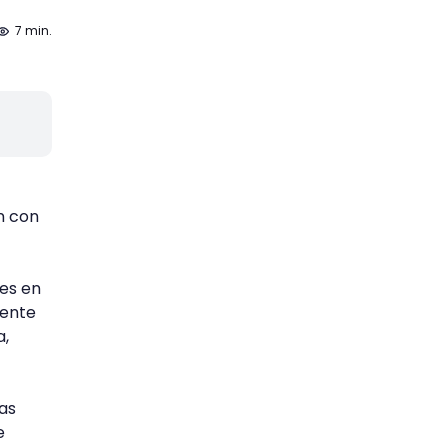
7 min.
ón con
ues en
mente
a,
as
e