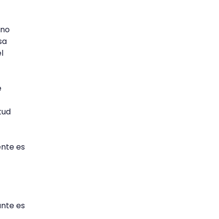
ino
sa
l
e
tud
ente es
ante es