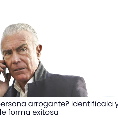
nte? Identifícala y lidia con ella de forma exitosa
ersona arrogante? Identifícala 
 de forma exitosa