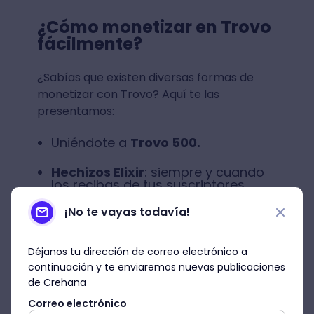
¿Cómo monetizar en Trovo
fácilmente?
¿Sabías que existen diversas formas de
monetizar con Trovo? Aquí te las
presentamos:
Uniéndote a
Trovo 500.
Hechizos Elixir
: siempre y cuando
los recibas de tus suscriptores.
¡No te vayas todavía!
Programa de recomendación: es el
famoso
Trovo Creator
Partnership Program
. ¡Lo
explicamos más adelante!
Déjanos tu dirección de correo electrónico a
continuación y te enviaremos nuevas publicaciones
¡Coleccionando
gemas
!
de Crehana
Correo electrónico
Asimismo, si te preguntas sobre cuáles son