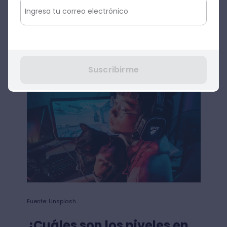
los requisitos para monetizar en Trovo
,
¡no te preocupes! Únicamente basta con
estar en el nivel 1 y ya podrás estar
monetizando en Trovo.
Suscribirme
Fuente: Unsplash
¿Cuáles son los niveles en