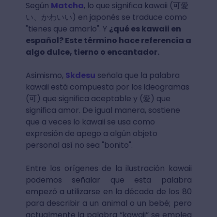
Según
Matcha
, lo que significa kawaii (可愛
い、かわいい) en japonés se traduce como
"tienes que amarlo". Y
¿qué es kawaii en
español? Este término hace referencia a
algo dulce, tierno o encantador.
Asimismo,
Skdesu
señala que la palabra
kawaii está compuesta por los ideogramas
(可) que significa aceptable y (愛) que
significa amor. De igual manera, sostiene
que a veces lo kawaii se usa como
expresión de apego a algún objeto
personal así no sea "bonito".
Entre los orígenes de la ilustración kawaii
podemos señalar que esta palabra
empezó a utilizarse en la década de los 80
para describir a un animal o un bebé; pero
actualmente la palabra “kawaii” se emplea