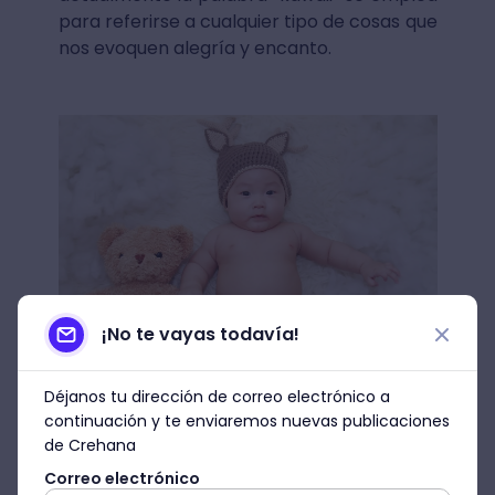
para referirse a cualquier tipo de cosas que
nos evoquen alegría y encanto.
¡No te vayas todavía!
Fuente: Pexels
Déjanos tu dirección de correo electrónico a
continuación y te enviaremos nuevas publicaciones
de Crehana
La "cultura de lo lindo" o lo que es
Correo electrónico
kawaii ha logrado trasladarse de