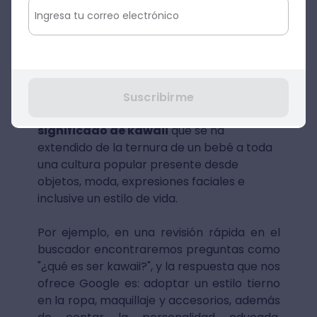
Japón a diversas partes del mundo.
Desde programas de televisión como
animes hasta empaques de alimentos con
ilustraciones adorables.
En Japón existe un culto a lo kawaii y ha
Suscribirme
sido tanta la repercusión que sobre el
significado de kawaii
que se ha
extendido de la ternura de un bebé a toda
una cultura popular presente desde
objetos, moda, expresiones faciales e
inclusive un estilo de vida.
Por ejemplo, en una revisión rápida en el
buscador encontraremos preguntas como
"¿qué es ser kawaii?", y la respuesta que nos
ofrece Google es: adoptar un estilo tierno
en la ropa, maquillaje y accesorios, además