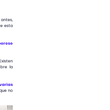
antes,
e esta
poroso
xisten
bre la
varias
 que no