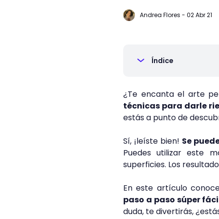
Andrea Flores
-
02 Abr 21
Índice
¿Te encanta el arte pe
técnicas para darle ri
estás a punto de descubr
Sí, ¡leíste bien!
Se puede
Puedes utilizar este m
superficies. Los resulta
En este artículo conoc
paso a paso súper fáci
duda, te divertirás, ¿está