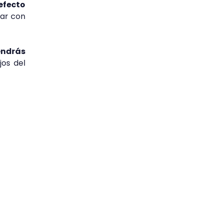
efecto
tar con
endrás
jos del