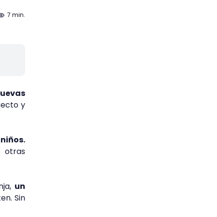
7 min.
nuevas
recto y
niños.
 otras
nja,
un
en. Sin