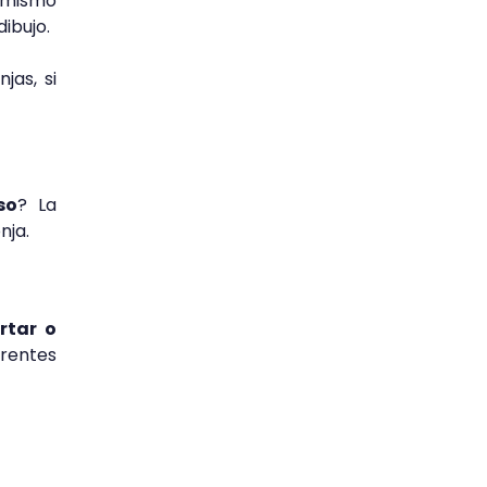
 mismo
dibujo.
jas, si
so
? La
nja.
rtar o
erentes