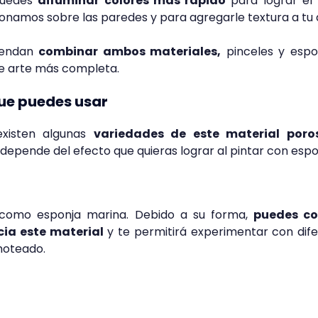
puedes
difuminar colores más rápido
para lograr el
namos sobre las paredes y para agregarle textura a tu 
miendan
combinar ambos materiales,
pinceles y espon
de arte más completa.
ue puedes usar
existen algunas
variedades de este material poro
depende del efecto que quieras lograr al pintar con espo
como esponja marina. Debido a su forma,
puedes co
cia este material
y te permitirá experimentar con dif
 moteado.