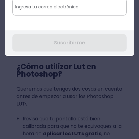
Suscribirme
¿Cómo utilizar Lut en
Photoshop?
Queremos que tengas dos cosas en cuenta
antes de empezar a usar los Photoshop
LUTs:
Revisa que tu pantalla esté bien
calibrada para que no te equivoques a la
hora de
aplicar los LUTs gratis
, no