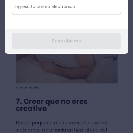
necesitas.
Suscribirme
Fuente: Pexels
7. Creer que no eres
creativo
Desde pequeños se nos enseña que nos
inclinamos más hacia un hemisferio del