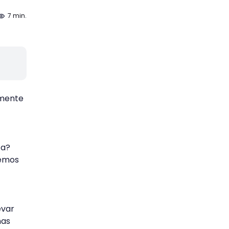
7 min.
 mente
ta?
bemos
evar
nas