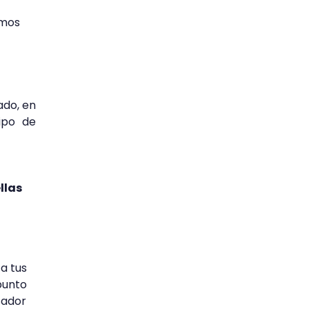
emos
ado, en
ipo de
llas
a tus
punto
sador