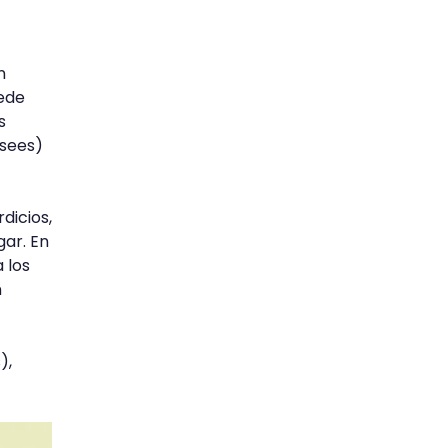
n
ede
s
esees)
dicios,
gar. En
 los
n
),