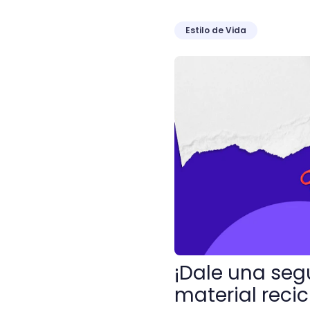
Estilo de Vida
¡Dale una segunda vida! +
¡Dale una se
material reci