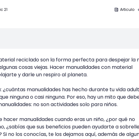
ic 21
Articulo
terial reciclado son la forma perfecta para despejar la
algunas cosas viejas. Hacer manualidades con material
lajarte y darle un respiro al planeta.
a: ¿cuántas manualidades has hecho durante tu vida adul
 que ninguna o casi ninguna. Por eso, hay un mito que de
manualidades: no son actividades solo para niños.
z de hacer manualidades cuando eras un niño, ¿por qué no
o, ¿sabías que sus beneficios pueden ayudarte a sobrell
 Si no los conocías, te los dejamos aquí, además de algu