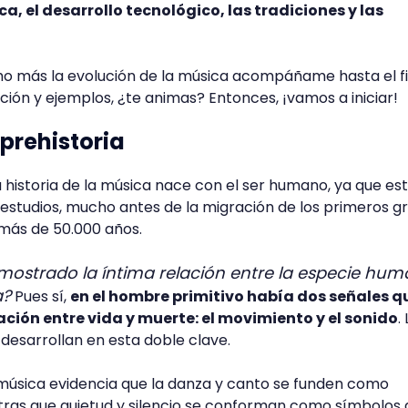
, el desarrollo tecnológico, las tradiciones y las
o más la evolución de la música acompáñame hasta el fin
ón y ejemplos, ¿te animas? Entonces, ¡vamos a iniciar!
 prehistoria
a historia de la música nace con el ser humano, ya que es
estudios, mucho antes de la migración de los primeros g
 más de 50.000 años.
mostrado la íntima relación entre la especie hum
a?
Pues sí,
en el hombre primitivo había dos señales q
ción entre vida y muerte: el movimiento y el sonido
.
 desarrollan en esta doble clave.
la música evidencia que la danza y canto se funden como
tras que quietud y silencio se conforman como símbolos 