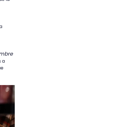
ba
ombre
s a
ue