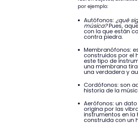
por ejemplo:
Autófonos:
¿qué sig
música?
Pues, aque
con la que están c
contra piedra.
Membranófonos: est
construidos por el 
este tipo de instr
una membrana tiran
una verdadera y au
Cordófonos: son aq
historia de la músic
Aerófonos: un dato 
origina por las vib
instrumentos en la h
construida con un 