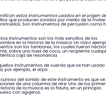
nifican estos instrumentos usados en el origen de
llos que producen sonidos por medio de la mater
onstruidos. Son instrumentos de percusión como 
os instrumentos son los más sencillos de los
hombre en la historia de la música. Un claro ejemp
umentos son los tambores, los cuales fueron hecho
te, sobre una nuez de coco, un recipiente cualqu
téntica caja de resonancia.
uellos instrumentos de cuerda que se han usado 
a; por ejemplo, el arpa.
curioso del sonido de este instrumento es que se
raciones de una columna de aire. Uno de los prime
istoria de la música es la flauta, en un principio
hueso con agujeros
.