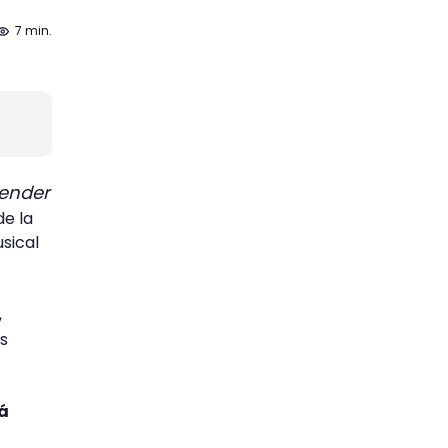
7 min.
tender
de la
sical
,
as
tá