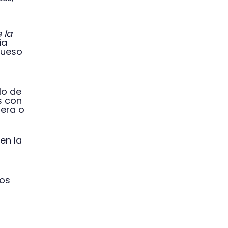
 la
ia
hueso
lo de
s con
iera o
en la
ros