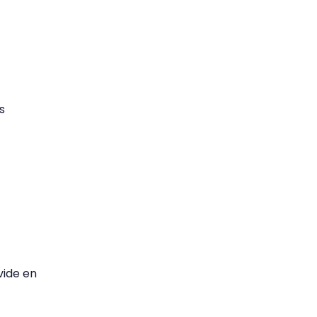
s
vide en