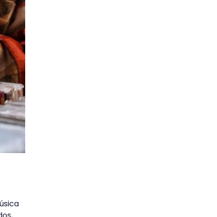
úsica
dos,