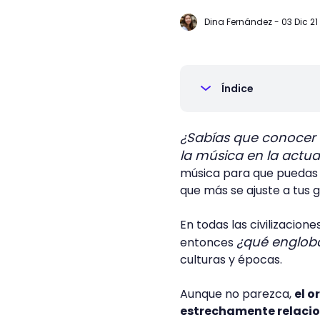
Dina Fernández
-
03 Dic 21
Índice
¿Sabías que conocer l
la música en la actu
música para que puedas i
que más se ajuste a tus g
En todas las civilizacio
¿qué engloba
entonces
culturas y épocas.
Aunque no parezca,
el o
estrechamente relacio