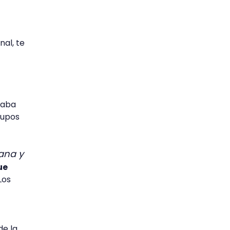
al, te
taba
rupos
ana y
ue
 Los
de la