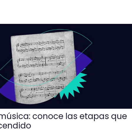
noce las etapas que más han trascendido
a música: conoce las etapas que
cendido