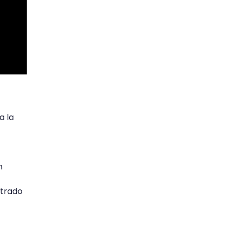
a la
n
ntrado