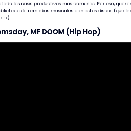
ado las crisis productivas más comunes. Por eso, quer
blioteca de remedios musicales con estos discos (que ti
eto).
oomsday, MF DOOM (Hip Hop)