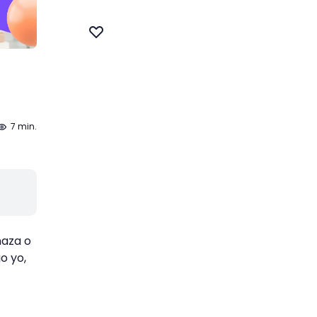
7 min.
naza o
o yo,