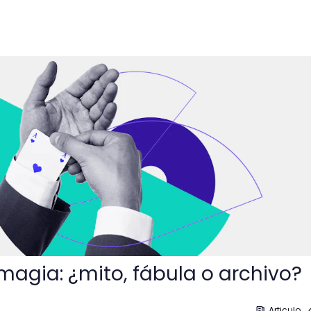
o, fábula o archivo?
 magia: ¿mito, fábula o archivo?
Articulo