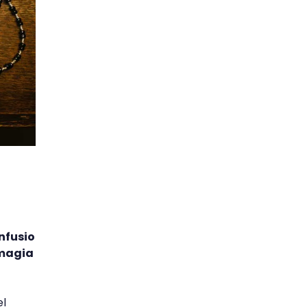
nfusio
 magia
el