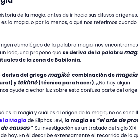
agia
istoria de la magia, antes de ir hacia sus difusos orígenes,
s la magia, o por lo menos, a qué nos referimos cuando
 origen etimológico de la palabra magia, nos encontramo
mag
 un lado, una propone que
se deriva de la palabra
ituales de la zona de Babilonia
.
magiké
mageia
e
deriva del griego
, combinación de
tekhné
ural) y
(técnica para hacer)
. ¿No hay algún
 nos ayude a echar luz sobre esta confusa parte del orige
é es la magia y cuál es el origen de la magia, no es sencill
“el arte de pro
e la Magia
de Eliphas Levi,
la magia es
 de causas”
. Su investigación es un tratado del siglo XIX
 de hoy. En él describe extensamente el recorrido de lo q