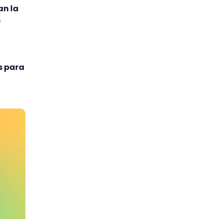
an la
s
s para