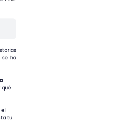
storias
 se ha
la
r qué
 el
sta tu