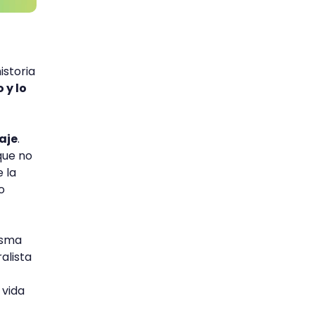
istoria
 y lo
aje
.
que no
e la
o
isma
alista
 vida