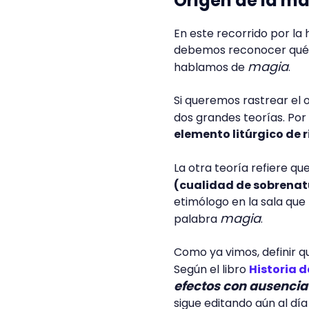
Origen de la m
En este recorrido por la h
debemos reconocer qué e
magia
hablamos de
.
Si queremos rastrear el
dos grandes teorías. Por
elemento litúrgico de r
La otra teoría refiere qu
(cualidad de sobrenat
etimólogo en la sala que
magia
palabra
.
Como ya vimos, definir qu
Según el libro
Historia d
efectos con ausencia
sigue editando aún al día