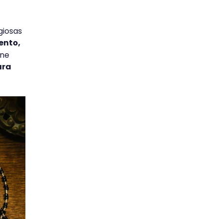
giosas
mento,
ene
ara