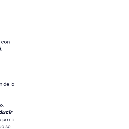
s con
i
,
n de la
o.
ducir
 que se
ue se