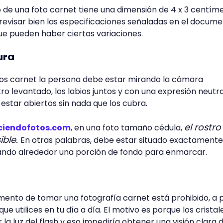
o de una foto carnet tiene una dimensión de 4 x 3 centíme
visar bien las especificaciones señaladas en el docum
que pueden haber ciertas variaciones.
ura
otos carnet la persona debe estar mirando la cámara
o levantado, los labios juntos y con una expresión neutra
 estar abiertos sin nada que los cubra.
el rostr
ciendofotos.com
, en una foto tamaño cédula,
ible.
En otras palabras, debe estar situado exactamente
jando alrededor una porción de fondo para enmarcar.
omento de tomar una fotografía carnet está prohibido, a 
ue utilices en tu día a día. El motivo es porque los cristal
 la luz del flash y eso impediría obtener una visión clara d