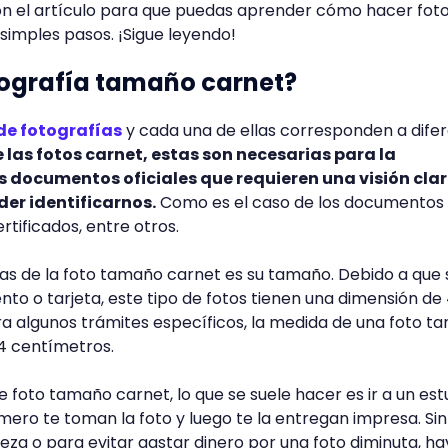
 el artículo para que puedas aprender cómo hacer fot
imples pasos. ¡Sigue leyendo!
tografía tamaño carnet?
 de fotografías
y cada una de ellas corresponden a dife
e las fotos carnet, estas son necesarias para la
 documentos oficiales que requieren una visión cla
der identificarnos.
Como es el caso de los documentos
ertificados, entre otros.
cas de la foto tamaño carnet es su tamaño. Debido a que 
to o tarjeta, este tipo de fotos tienen una dimensión de 
a algunos trámites específicos, la medida de una foto t
4 centímetros.
 foto tamaño carnet, lo que se suele hacer es ir a un est
mero te toman la foto y luego te la entregan impresa. Sin
za o para evitar gastar dinero por una foto diminuta, ha