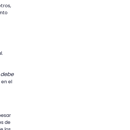
tros,
ento
l.
o debe
 en el
pesar
es de
e los