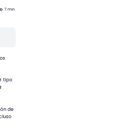
7 min.
los
r tipo
a
ión de
cluso