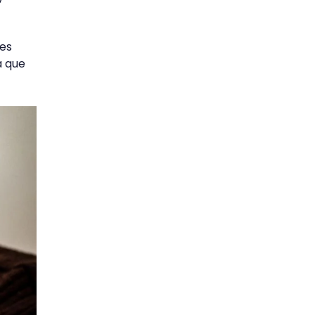
es
a que