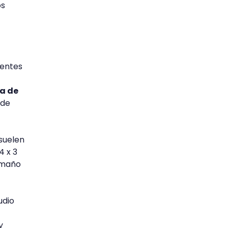
os
rentes
ra de
 de
suelen
4 x 3
amaño
udio
y