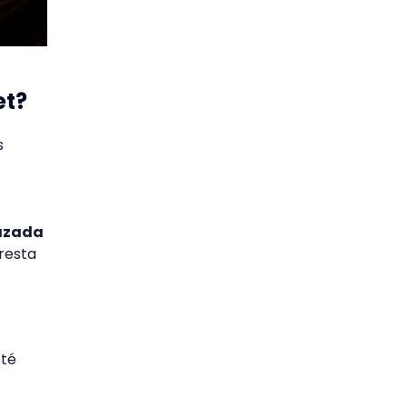
et?
s
hazada
presta
sté