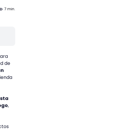
7 min.
para
ad de
an
tienda
esta
logo
,
ctos