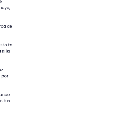
e
haya,
rca de
Esto te
ta la
uz
, por
lance
n tus