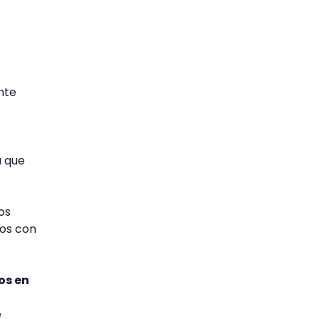
nte
a que
os
dos con
os en
e