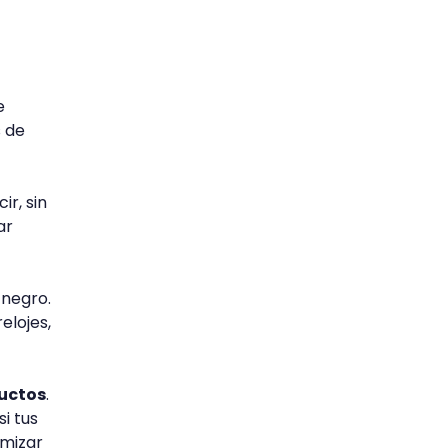
e
s de
cir, sin
ar
 negro.
elojes,
uctos
.
si tus
imizar