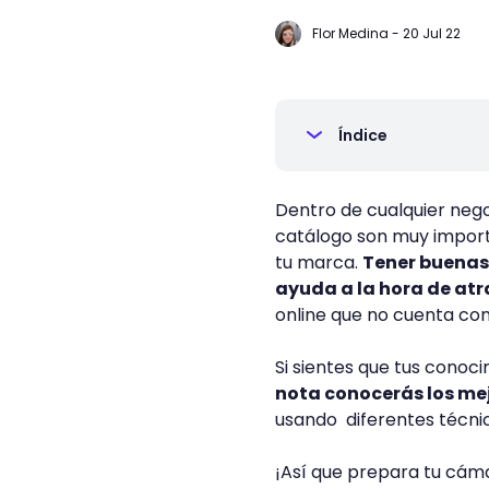
Flor Medina
-
20 Jul 22
Índice
Dentro de cualquier nego
catálogo son muy importa
tu marca.
Tener buenas
ayuda a la hora de atr
online que no cuenta con
Si sientes que tus conoc
nota conocerás los me
usando diferentes técnic
¡Así que prepara tu cá