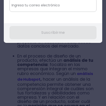
mercado
previo.
Siempre, antes de diseñar un
producto, es conveniente realizar
un
análisis DAFO
, en el que se
detecten cuáles son las
Suscribirme
debilidades, amenazas, fortalezas y
oportunidades de mejora del
proyecto en cuestión. Todo, desde
datos concisos del mercado.
En el proceso de diseño de un
producto, efectúa un
análisis de tu
competencia
: focaliza en las
empresas que integran el mismo
rubro económico. Según un
análisis
,
hacer un análisis de la
de Hubspot
competencia permite obtener una
comprensión integral de cuáles son
tus fortalezas y debilidades como
empresa. Y en relación con el
diseño de un producto, saber cuál
es la
posición que se ocupa en el