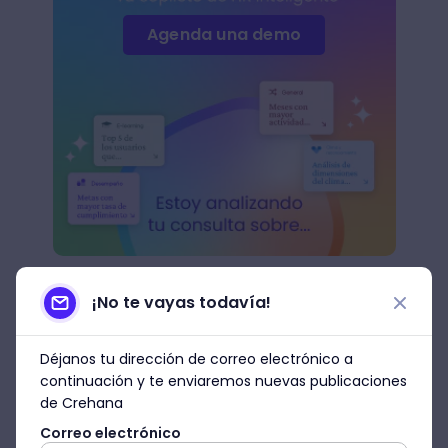
Agenda una demo
4. LLeva a cabo un análisis de
¡No te vayas todavía!
mercado para diseñar tu
producto
Déjanos tu dirección de correo electrónico a
Posteriormente, dicha idea de diseño de
continuación y te enviaremos nuevas publicaciones
producto tiene que ser correctamente
de Crehana
planificada, teniendo en cuenta datos
Correo electrónico
mensurables a partir de un
análisis de