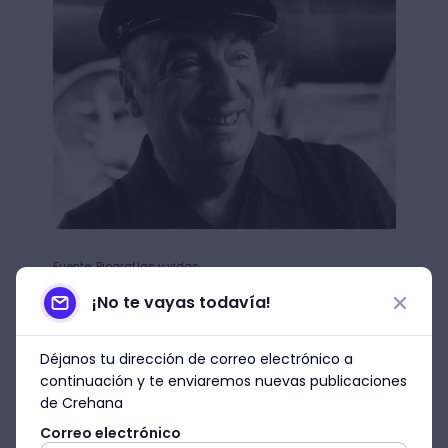
Fuente: Biografías y vidas
¡No te vayas todavía!
Gabriel García Marquez
Déjanos tu dirección de correo electrónico a
continuación y te enviaremos nuevas publicaciones
de Crehana
Es uno de los autores latinoamericanos con
mayor reconocimiento a nivel
Correo electrónico