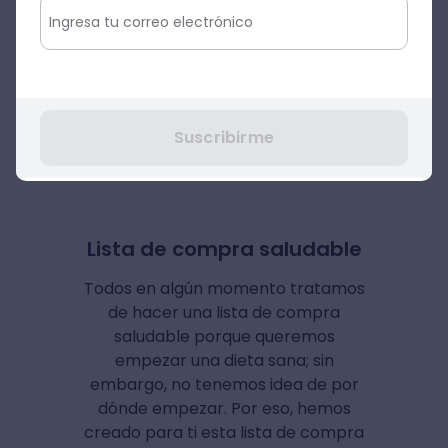
negativamente a los niveles de
estrés, el cansancio y puede afectar
nuestra eficacia en las tareas
diarias.
Con el tiempo, puede ayudar
a desarrollar enfermedades y otros
problemas de salud”.
Suscribirme
Lista de compra saludable
Todos en algún momento tratamos
de hacer una lista de compra
saludable porque queremos
empezar una dieta sana; sin
embargo, no tenemos idea de por
dónde empezar. Por eso, hemos
creado para ti esta lista de compra