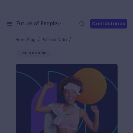
Contáctanos
/
/
Home Blog
Estilo de Vida
Estilo de Vida
¿Cómo empezar bien el día? Inicia y termina tu jorn