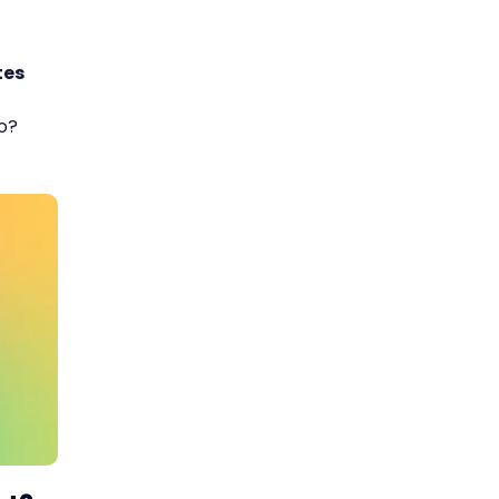
tes
zo?