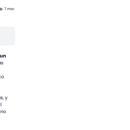
7 min.
 un
as
co
s, y
l
uno