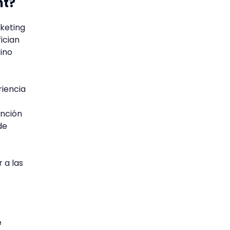
nt?
keting
ician
sino
riencia
ención
de
 a las
e