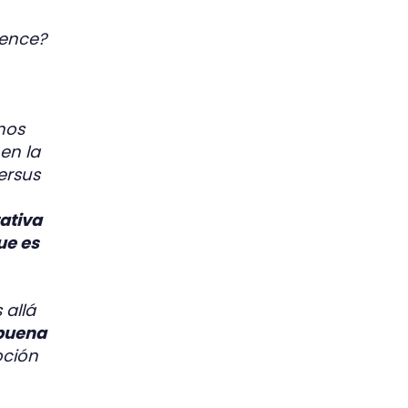
ience?
nos
en la
ersus
ativa
ue es
 allá
 buena
ción