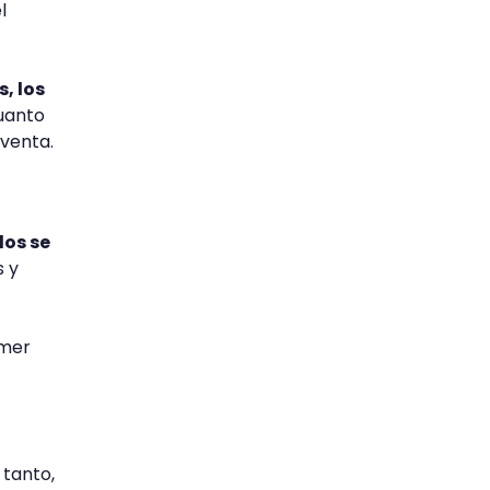
l
, los
Cuanto
 venta.
dos se
s y
omer
 tanto,