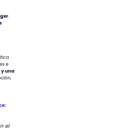
ager
.
e
fica
es e
 y una
oción,
ce:
n el