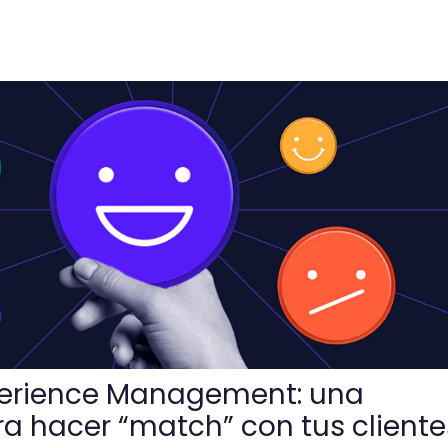
gement: una estrategia para hacer “match” con tus client
erience Management: una
ra hacer “match” con tus cliente