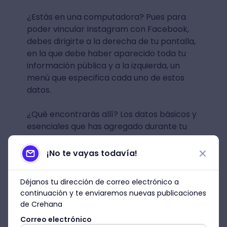
¿Estás en una computadora? Pues para
poder vincular Instagram con Facebook,
debes dirigirte a la derecha de tu pantalla,
en la que debe haber aparecido toda tu
información pública y a la izquierda, un
menú que especifica cada uno de estos
datos.
¿Qué encontrarás allí? Los datos básicos y
esenciales que has agregado durante tu
estancia en la plataforma:
¡No te vayas todavía!
Tu información general.
Formación y empleo.
Déjanos tu dirección de correo electrónico a
continuación y te enviaremos nuevas publicaciones
Tu lugar de residencia.
de Crehana
Correo electrónico
En esta parte, haz clic donde dice