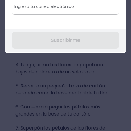
Suscribirme
Imagen: thesprucecrafts
4. Luego, arma tus flores de papel con
hojas de colores o de un solo color.
5. Recorta un pequeño trozo de cartón
redondo como la base central de tu flor.
6. Comienza a pegar los pétalos más
grandes en la base de tu cartón.
7. Superpón los pétalos de las flores de