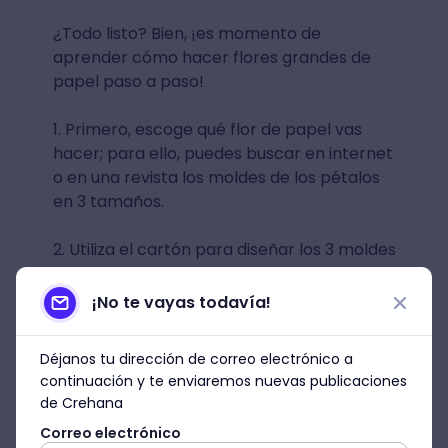
¿Todo listo? Bien, ¡es momento de
aprender cómo hacer flores grandes de
papel paso a paso!
1. Primero, escoge qué flor de papel vas
hacer; para ello, puedes buscar en internet
o en una revista los moldes de los pétalos
en 3 tamaños.
2. Utiliza el cartón para diseñar los 3 moldes
para las flores de papel.
¡No te vayas todavía!
3. Corta y dale forma a los pétalos de
distintos tamaños.
Déjanos tu dirección de correo electrónico a
continuación y te enviaremos nuevas publicaciones
de Crehana
Correo electrónico