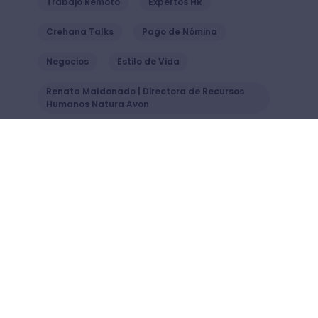
Trabajo Remoto
Expertos HR
Crehana Talks
Pago de Nómina
Negocios
Estilo de Vida
Renata Maldonado | Directora de Recursos
Humanos Natura Avon
LMS
IA
También podría interesarte