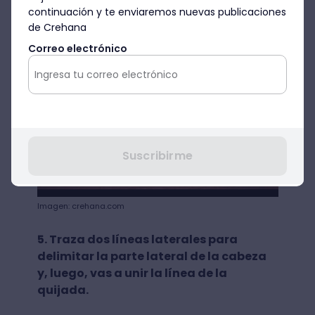
4. Empieza a reticular donde van a estar
continuación y te enviaremos nuevas publicaciones
los rasgos faciales.
de Crehana
Correo electrónico
Suscribirme
Imagen: crehana.com
5. Traza dos líneas laterales para
delimitar la parte lateral de la cabeza
y, luego, vas a unir la línea de la
quijada.