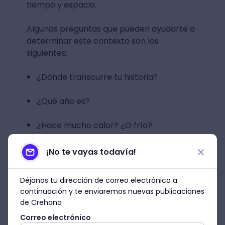
tiempo y espacio.
Algunas preguntas que pueden ayudarte a
determinar este contexto son las
siguientes:
¿Dónde transcurre tu historia?
¿Qué año es?
¿Hace mucho calor? ¿O frío?
¿Dónde vive tu personaje?
¡No te vayas todavía!
¿Por qué calles transita?
Déjanos tu dirección de correo electrónico a
continuación y te enviaremos nuevas publicaciones
Este tipo de detalles enriquecerá tu
de Crehana
relato
y también influirá en la conexión
Correo electrónico
con el lector,
porque todos nosotros