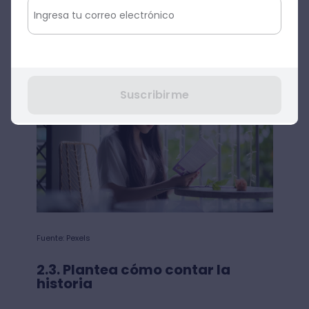
vivimos en algún lugar, experimentamos las
estaciones del año o lidiamos con el
tránsito de una ciudad.
Suscribirme
Fuente: Pexels
2.3. Plantea cómo contar la
historia