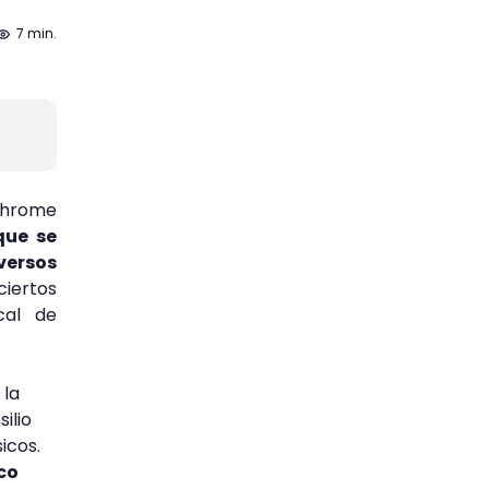
7 min.
Chrome
que se
versos
ciertos
cal de
 la
ilio
icos.
co