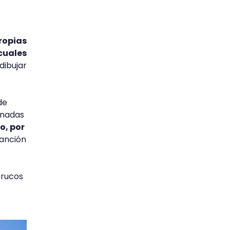
propias
 cuales
 dibujar
de
inadas
o, por
canción
trucos