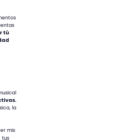
imentos
ientas
r tú
idad
musical
tivas.
ica, la
er mis
 tus