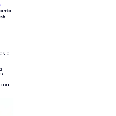
s
iante
ish.
mos o
a
es.
orma