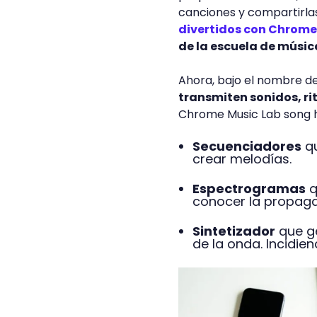
canciones y compartirlas
divertidos con Chrome
de la escuela de música
Ahora, bajo el nombre de
transmiten sonidos, ri
Chrome Music Lab song h
Secuenciadores
qu
crear melodías.
Espectrogramas
q
conocer la propaga
Sintetizador
que ge
de la onda. Incidie