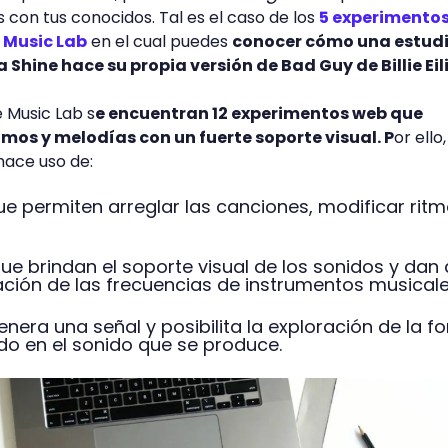
 con tus conocidos. Tal es el caso de los
5 experimento
 Music Lab
en el cual puedes
conocer cómo una estud
 Shine hace su propia versión de Bad Guy de Billie Eil
 Music Lab s
e encuentran 12 experimentos web que
tmos y melodías con un fuerte soporte visual. P
or ello,
ace uso de:
e permiten arreglar las canciones, modificar rit
ue brindan el soporte visual de los sonidos y dan 
ción de las frecuencias de instrumentos musical
nera una señal y posibilita la exploración de la f
ndo en el sonido que se produce.