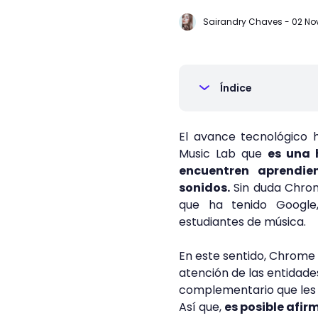
Sairandry Chaves
-
02 Nov
Índice
El avance tecnológico 
Music Lab que
es una 
encuentren aprendie
sonidos.
Sin duda Chro
que ha tenido Google,
estudiantes de música.
En este sentido, Chrome 
atención de las entidade
complementario que les p
Así que,
es posible afi