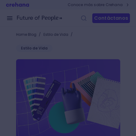
Conoce más sobre Crehana
Contáctanos
/
/
Home Blog
Estilo de Vida
Estilo de Vida
10 mejores carreras que tengan que ver con dibujo 