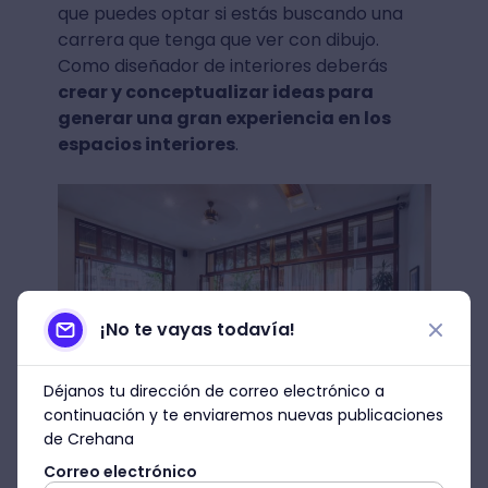
que puedes optar si estás buscando una
carrera que tenga que ver con dibujo.
Como diseñador de interiores deberás
crear y conceptualizar ideas para
generar una gran experiencia en los
espacios interiores
.
¡No te vayas todavía!
Déjanos tu dirección de correo electrónico a
continuación y te enviaremos nuevas publicaciones
de Crehana
Correo electrónico
Imagen: Freepik