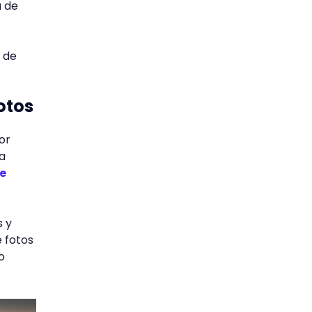
a de
s de
otos
or
la
de
s y
e fotos
o