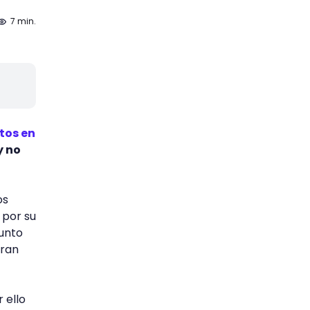
7 min.
tos en
y no
os
 por su
punto
gran
 ello