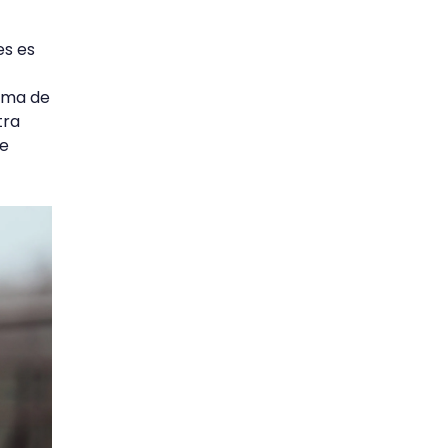
es es
tema de
tra
de