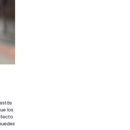
 estás
que los
efecto
 puedes