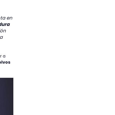
ta en
 dura
ión
ra
r a
olvos