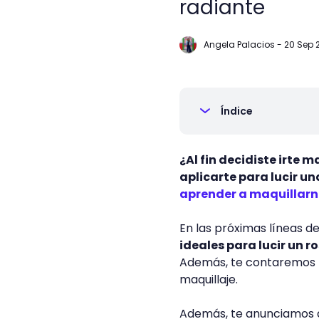
radiante
Angela Palacios
-
20 Sep 2
Índice
¿Al fin decidiste irte 
aplicarte para lucir un
aprender a maquillar
En las próximas líneas d
ideales para lucir un r
Además, te contaremos to
maquillaje.
Además, te anunciamos q