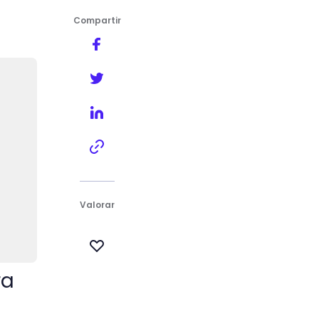
Compartir
lucir radiante
Valorar
ra