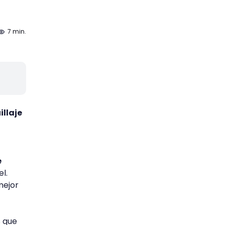
7 min.
illaje
e
l.
mejor
s que