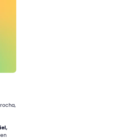
brocha,
el,
ien