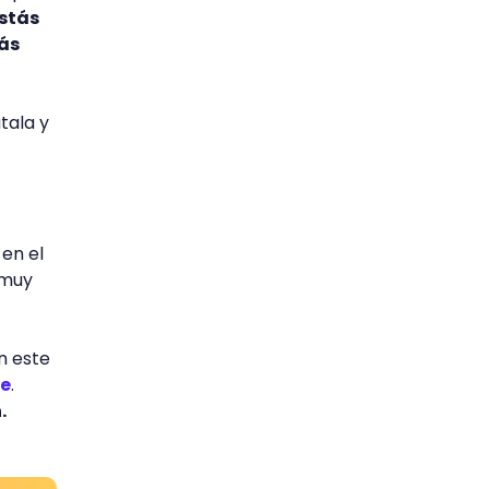
stás
más
tala y
 en el
 muy
n este
je
.
.