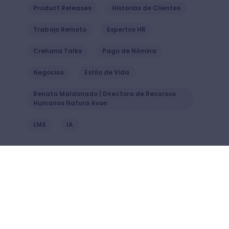
Product Releases
Historias de Clientes
Trabajo Remoto
Expertos HR
Crehana Talks
Pago de Nómina
Negocios
Estilo de Vida
Renata Maldonado | Directora de Recursos
Humanos Natura Avon
LMS
IA
Compañía
Productos