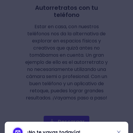
Autorretratos con tu
teléfono
Estar en casa, con nuestros
teléfonos nos da la alternativa de
explorar en espacios físicos y
creativos que quizá antes no
tomábamos en cuenta. Un gran
ejemplo de ello es el autorretrato y
no necesariamente utilizando una
cámara semi o profesional. Con un
buen teléfono y un aplicativo de
retoque, puedes lograr grandes
resultados. ¡Vayamos paso a paso!
Descargar
¡No te vayas todavía!