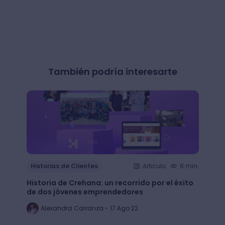
También podría interesarte
Histo
Historias de Clientes
Articulo
8 min.
¿Cómo
Historia de Crehana: un recorrido por el éxito
Linked
de dos jóvenes emprendedores
emple
Alexandra Carranza - 17 Ago 22
Al