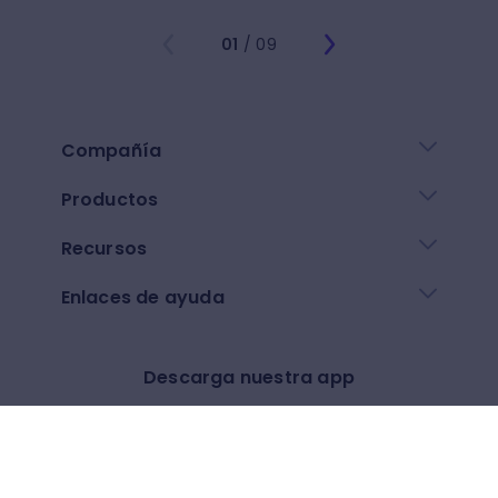
01
/ 09
Compañía
Productos
Recursos
Enlaces de ayuda
Descarga nuestra app
Google play