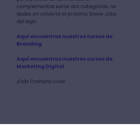
complementas estas dos categorías, no
dudes en volverte el próximo Steve Jobs
del siglo.
Aquí encuentras nuestros cursos de
Branding
Aquí encuentras nuestros cursos de
Marketing Digital
¡Feliz Crehana Love!
Valorar