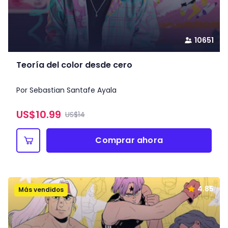
10651
Teoría del color desde cero
Por Sebastian Santafe Ayala
US$
10.99
US$14
Comprar ahora
4.85
Más vendidos