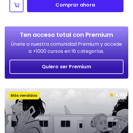
Comprar ahora
Ten acceso total con Premium
Únete a nuestra comunidad Premium y accede
a +1000 cursos en 16 categorías.
Quiero ser Premium
4.85
Más vendidos