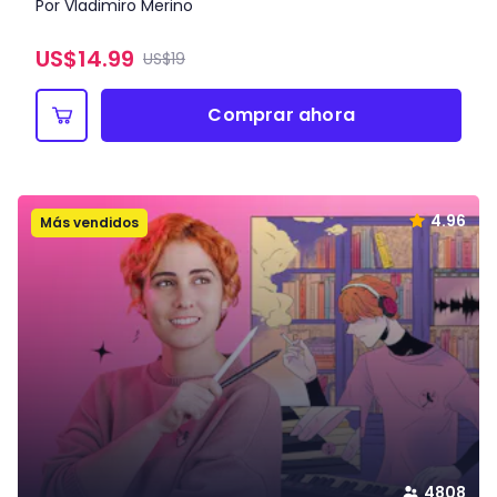
Por Vladimiro Merino
US$
14.99
US$19
Comprar ahora
4.96
Más vendidos
4808