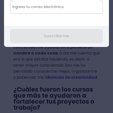
Hay habilidades que creo que estaban,
pero no era consciente en absoluto de
ellas.
Entonces, cuando iba avanzando en
“ah, pero esto yo lo
el curso, me decía:
sabía, solo debía darle énfasis”.
Suscribirme
Los cursos me ayudaron a ponerle un
nombre a cada cosa
, a darme cuenta qué
era lo que estaba haciendo, es decir, a
tener mayor consciencia. Eso me ha
permitido conocerme mejor, organizarme
y potenciar mis
técnicas de creatividad
.
¿Cuáles fueron los cursos
que más te ayudaron a
fortalecer tus proyectos o
trabajo?