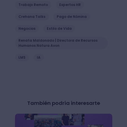
Trabajo Remoto
Expertos HR
Crehana Talks
Pago de Nómina
Negocios
Estilo de Vida
Renata Maldonado | Directora de Recursos
Humanos Natura Avon
LMS
IA
También podría interesarte