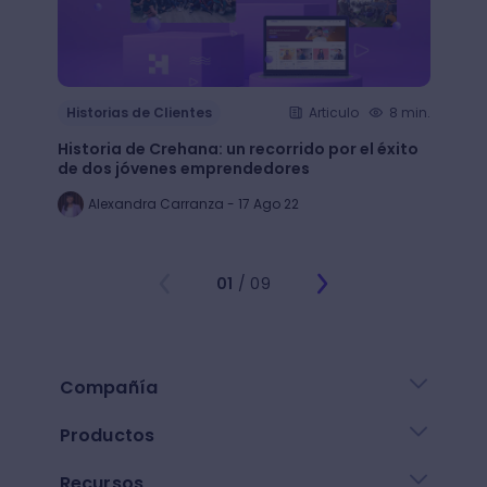
Histo
Historias de Clientes
Articulo
8 min.
¿Cómo
Historia de Crehana: un recorrido por el éxito
Linked
de dos jóvenes emprendedores
emple
Alexandra Carranza - 17 Ago 22
Al
01
/ 09
Compañía
Productos
Recursos