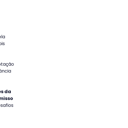
ela
ois
ptação
ância
es da
misso
safios