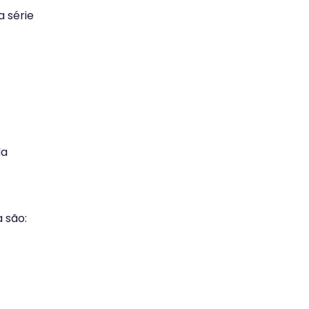
 série
da
 são: