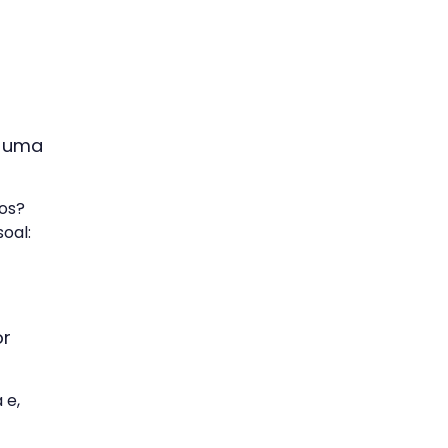
m uma
os?
oal:
or
 e,