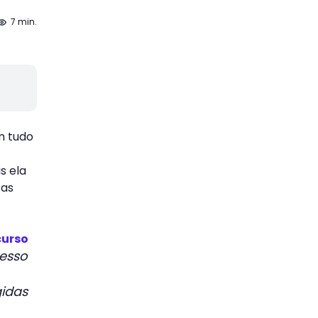
7 min.
m tudo
s ela
sas
curso
esso
gidas