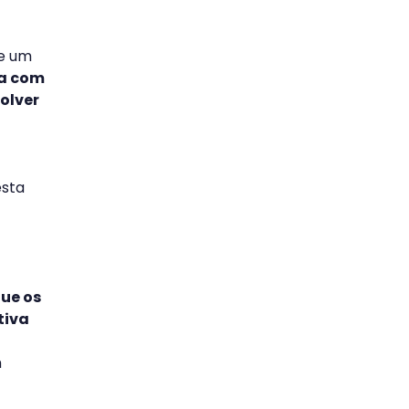
se um
da com
olver
esta
ue os
tiva
m