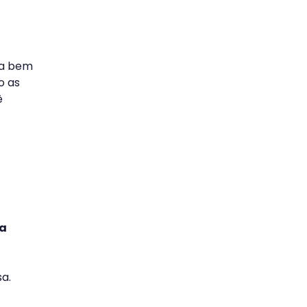
ia bem
o as
ê
na
a.