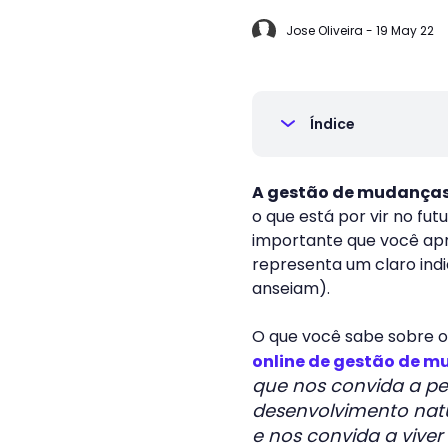
Jose Oliveira
-
19 May 22
Índice
A gestão de mudança
o que está por vir no fut
importante que você apre
representa um claro indi
anseiam).
O que você sabe sobre o
online de gestão de 
que nos convida a pe
desenvolvimento natu
e nos convida a vive