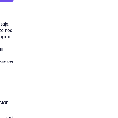
zaje.
to nos
lograr.
il
pectos
ciar