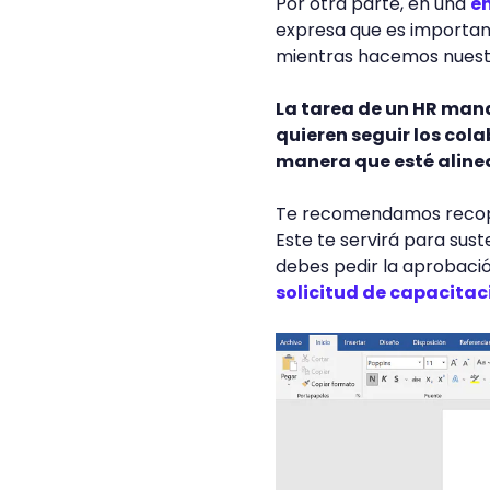
Por otra parte, en una
en
expresa que es importan
mientras hacemos nuestr
La tarea de un HR mana
quieren seguir los col
manera que esté alinea
Te recomendamos recopi
Este te servirá para sust
debes pedir la aprobación
solicitud de capacitac