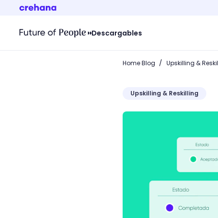
Descargables
/
Home Blog
Upskilling & Reski
Upskilling & Reskilling
¿Cómo hacer una capacita