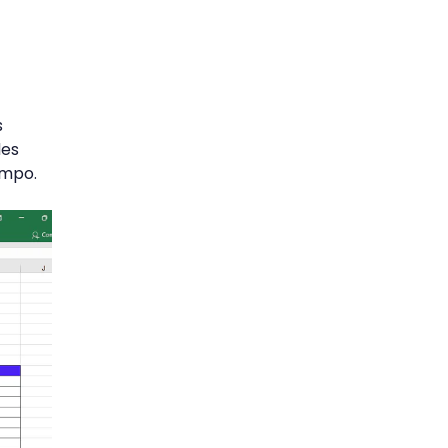
s
des
empo.