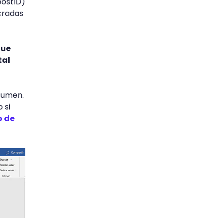
oostID)
cradas
que
tal
sumen.
 si
o de