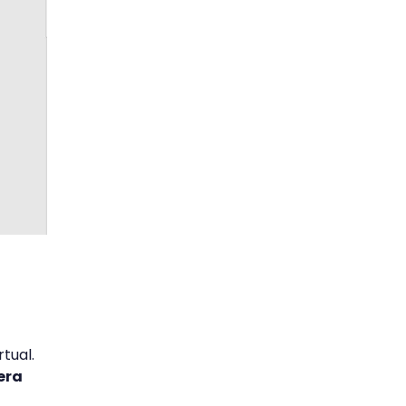
tual.
era