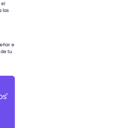
 el
 las
señar e
 de tu