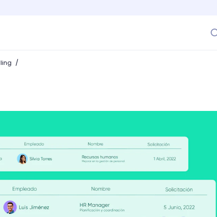
/
lling
ción virtual para más de 1000 empleados?