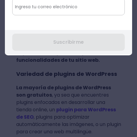
profesora del curso
WordPress: Diseña y
desarrolla páginas web desde cero
comenta que los plugins son
“aplicaciones que se instalan en
WordPress y permiten añadir
elementos y funciones a la web”.
Al
Suscribirme
hacer una web con WordPress,
los plugins
te permiten ampliar o mejorar las
funcionalidades de tu sitio web.
Variedad de plugins de WordPress
La mayoría de plugins de WordPress
son gratuitos
, ya sea que encuentres
plugins enfocados en desarrollar una
tienda online, un
plugin para WordPress
de SEO
, plugins para optimizar
automáticamente las imágenes, o un plugin
para crear una web multilingüe.