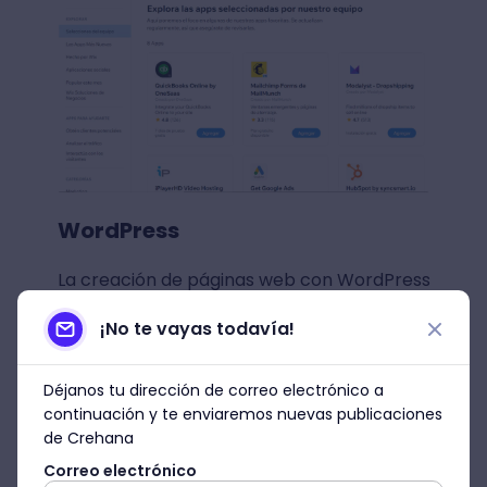
WordPress
La creación de páginas web con WordPress
te permite entrar a las ligas mayores de
¡No te vayas todavía!
personalización de web en CMS. En esta
esquina compitiendo entre los pesos
pesados, se encuentran los
más de
Déjanos tu dirección de correo electrónico a
58,000 plugins de WordPress.
continuación y te enviaremos nuevas publicaciones
de Crehana
¿Qué es un plugin? Marina Rodrigo,
Correo electrónico