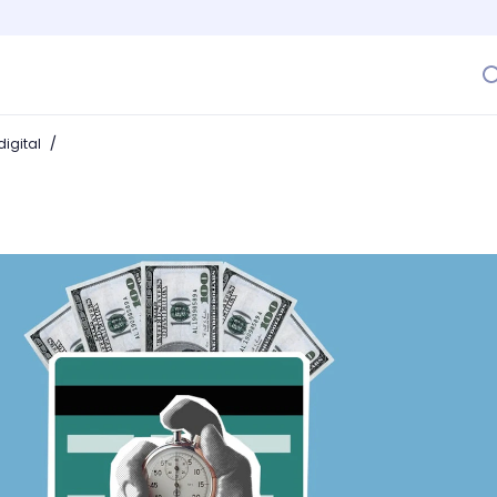
/
igital
 las visitas y optimiza tu página web enseguida!