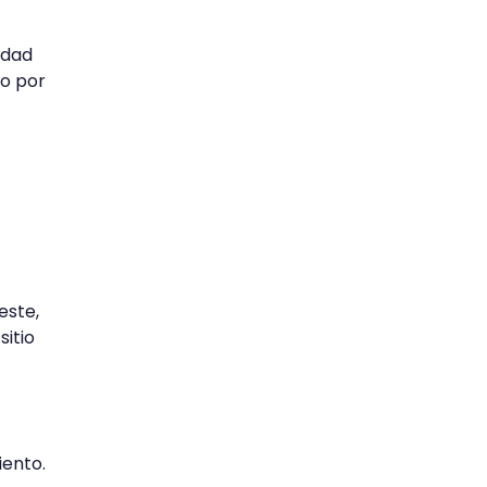
idad
do por
este,
sitio
iento.