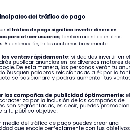
incipales del tráfico de pago
que
el tráfico de pago significa invertir dinero en
os para atraer usuarios
, también cuenta con otras
es. A continuación, te las contamos brevemente.
 las ventas rápidamente:
si decides invertir en el
drás publicar anuncios en los diversos motores d
gle. De esta manera, las personas verán tu anu
 busquen palabras relacionadas a él; por lo tant
ucto se posicionará y podrás aumentar tus venta
r las campañas de publicidad óptimamente:
el
caracteriza por la inclusión de las campañas de
ales son segmentadas, es decir, puedes promocion
a tu público objetivo.
r medio del tráfico de pago puedes crear una
cidad que encaje perfectamente con tus objetivos