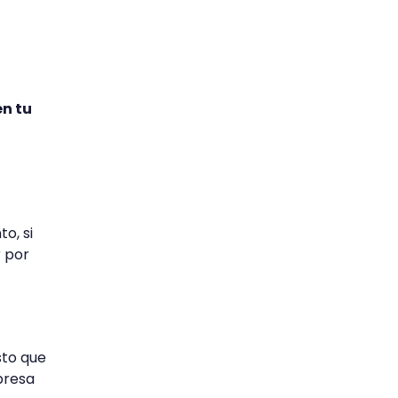
en tu
o, si
r por
sto que
mpresa