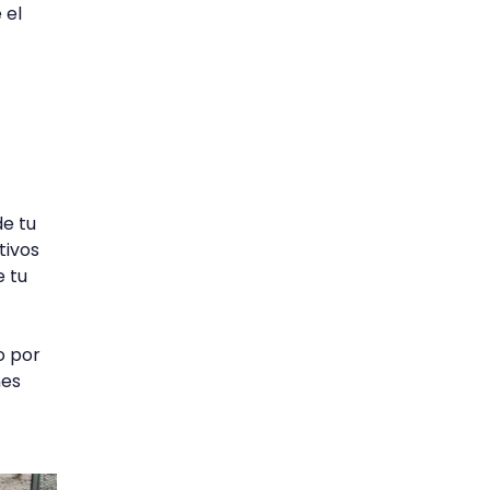
 el
de tu
tivos
e tu
o por
nes