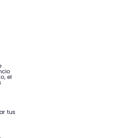
e
ncio
o, el
s
ar tus
.