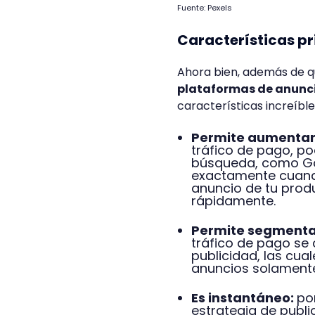
Fuente: Pexels
Características pr
Ahora bien, además de 
plataformas de anunci
características increíbl
Permite aumentar
tráfico de pago, po
búsqueda, como Goo
exactamente cuando
anuncio de tu prod
rápidamente.
Permite segmenta
tráfico de pago se 
publicidad, las cu
anuncios solamente 
Es instantáneo:
po
estrategia de publi