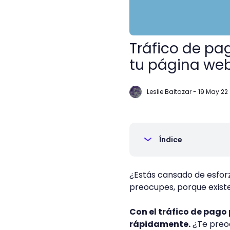
Tráfico de pag
tu página we
Leslie Baltazar
-
19 May 22
Índice
¿Estás cansado de esforz
preocupes, porque existe
Con el tráfico de pago 
rápidamente.
¿Te preoc