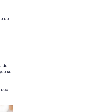
ro de
o de
que se
 que