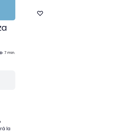
za
7 min.
b
rá la