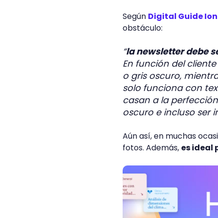
Según
Digital Guide Io
obstáculo:
“
la newsletter debe s
En función del client
o gris oscuro, mientr
solo funciona con tex
casan a la perfecció
oscuro e incluso ser 
Aún así, en muchas ocasi
fotos. Además,
es ideal 