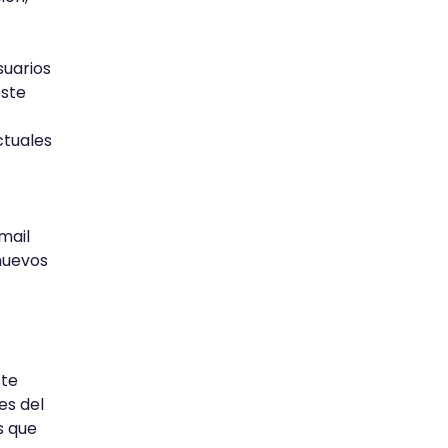
suarios
este
ctuales
mail
nuevos
ste
es del
s que