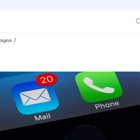
/
igital
arketing para este año: ¿Cuáles son los nuevos retos de lo