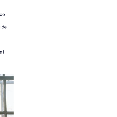
 de
a de
al