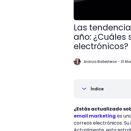
Las tendencia
año: ¿Cuáles 
electrónicos?
Aranza Ballesteros
-
31 Ma
Índice
¿Estás actualizado so
email marketing
es una
correos electrónicos. Su 
Actualmente, esta estrat