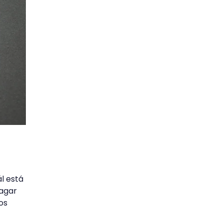
l está
dagar
os