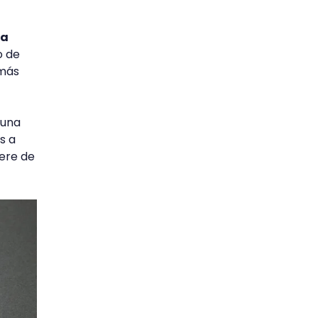
ra
o de
 más
 una
s a
iere de