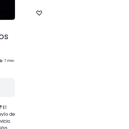
eos
7 min.
o?
El
nvío de
icio.
ión,