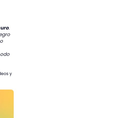
curo
.
negro
to
modo
deos y