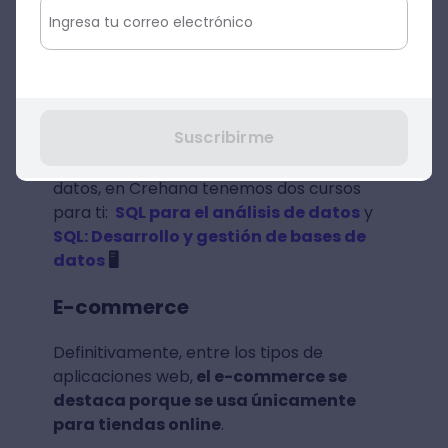
aplicaciones web dinámicas son una de las
más empleadas porque son ideales para
sitios web que publican noticias, imágenes,
banners, videos y todo tipo de contenido
de manera constante y actualizada.
Suscribirme
Si te interesa aprender sobre base de
datos, en Crehana tenemos dos cursos
para ti:
SQL para el análisis de datos
y
SQL: Desarrollo y gestión de bases de
datos
🖥️
E-commerce
Definitivamente, entre los tipos de
aplicaciones web,
el e-commerce se
destaca porque se usa únicamente
para tiendas online
.