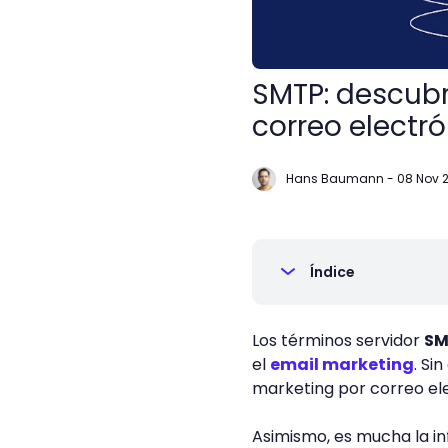
SMTP: descubr
correo electr
Hans Baumann
-
08 Nov 2
Índice
Los términos servidor
SM
el
email marketing
. Si
marketing por correo el
Asimismo, es mucha la in