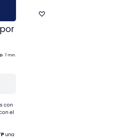
 por
7 min.
os con
con el
TP
una