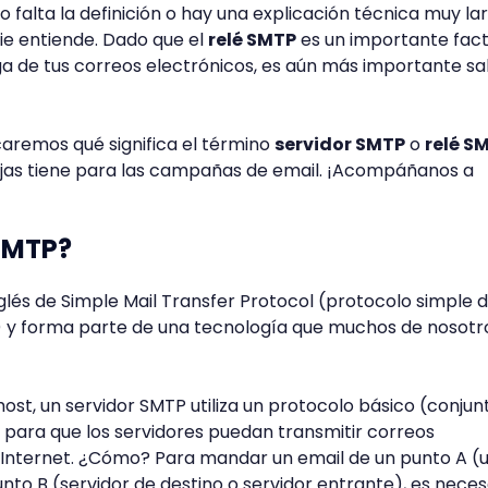
 falta la definición o hay una explicación técnica muy la
ie entiende. Dado que el
relé SMTP
es un importante fac
ega de tus correos electrónicos, es aún más importante s
icaremos qué significa el término
servidor SMTP
o
relé S
ajas tiene para las campañas de email. ¡Acompáñanos a
 SMTP?
nglés de Simple Mail Transfer Protocol (protocolo simple 
) y forma parte de una tecnología que muchos de nosotr
t, un servidor SMTP utiliza un protocolo básico (conjun
para que los servidores puedan transmitir correos
e Internet. ¿Cómo? Para mandar un email de un punto A (
unto B (servidor de destino o servidor entrante), es neces