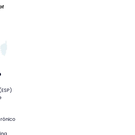
?
(ESP)
e
trónico
ina