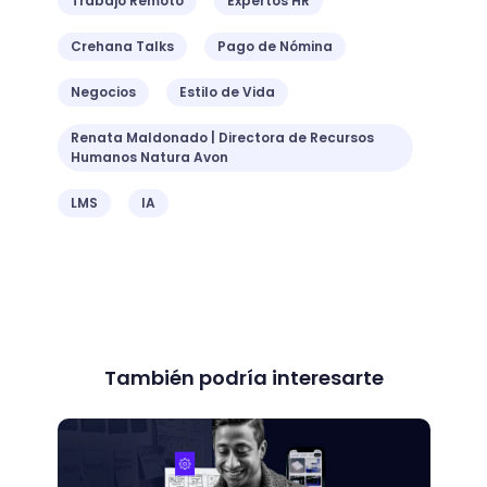
Trabajo Remoto
Expertos HR
Crehana Talks
Pago de Nómina
Negocios
Estilo de Vida
Renata Maldonado | Directora de Recursos
Humanos Natura Avon
LMS
IA
También podría interesarte