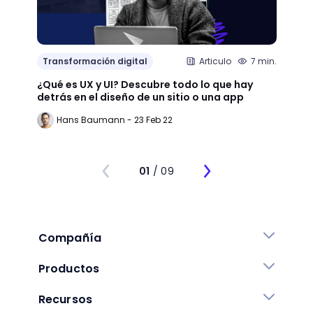
Transformación digital
Articulo
7 min.
Trans
¿Qué es UX y UI? Descubre todo lo que hay
Mejor
detrás en el diseño de un sitio o una app
public
Hans Baumann - 23 Feb 22
Mi
01
/ 09
Compañía
Productos
Recursos